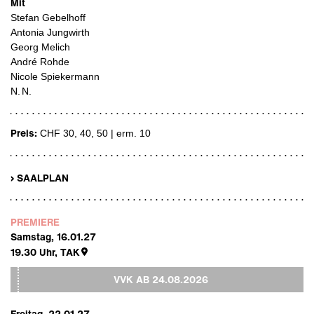
Mit
Stefan Gebelhoff
Antonia Jungwirth
Georg Melich
André Rohde
Nicole Spiekermann
N. N.
Preis:
CHF 30, 40, 50 | erm. 10
› SAALPLAN
PREMIERE
Samstag, 16.01.27
19.30
Uhr,
TAK
VVK AB
24.08.2026
Freitag, 22.01.27