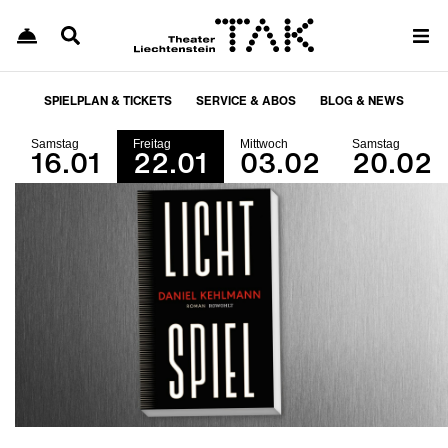
SPIELPLAN & TICKETS
SERVICE & ABOS
BLOG & NEWS
Samstag
Freitag
Mittwoch
Samstag
16.01
22.01
03.02
20.02