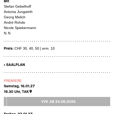
Mit
Stefan Gebelhoff
Antonia Jungwirth
Georg Melich
André Rohde
Nicole Spiekermann
N. N.
Preis:
CHF 30, 40, 50 | erm. 10
› SAALPLAN
PREMIERE
Samstag, 16.01.27
19.30
Uhr,
TAK
VVK AB
24.08.2026
Freitag, 22.01.27