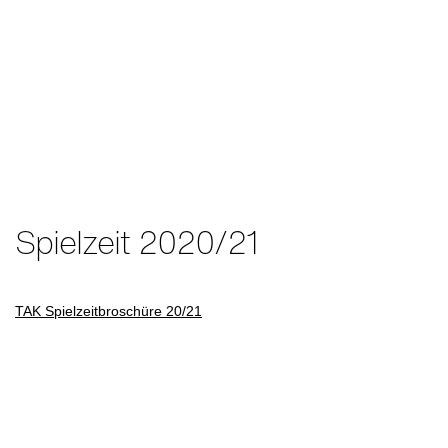
Spielzeit 2020/21
TAK Spielzeitbroschüre 20/21