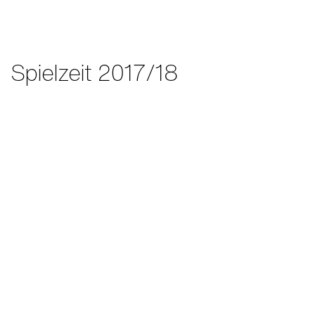
Spielzeit 2017/18