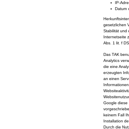
IP-Adre
Datum u
Herkunftsinte
gesetzlichen 
Stabilität und
Internetseite 
Abs. 1 lit. f 
Das TAK benu
Analytics ver
die eine Anal
erzeugten Inf
an einen Serv
Informationen
Websiteaktivi
Websitenutzun
Google diese 
vorgeschriebe
keinem Fall I
Installation 
Durch die Nut