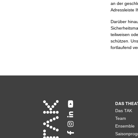
an der geschl
Adressleiste 
Darüber hinau
Sicherheitsma
teilweisen ode
schützen. Un
fortlaufend ve
DAS THEA
Das TAK
Team
Ensemble
Saisonpro