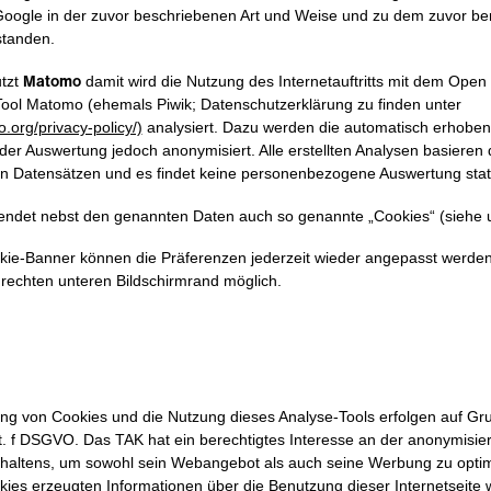
oogle in der zuvor beschriebenen Art und Weise und zu dem zuvor b
standen.
Matomo
tzt
damit wird die Nutzung des Internetauftritts mit dem Open
ol Matomo (ehemals Piwik; Datenschutzerklärung zu finden unter
.org/privacy-policy/)
analysiert. Dazu werden die automatisch erhoben
der Auswertung jedoch anonymisiert. Alle erstellten Analysen basieren 
n Datensätzen und es findet keine personenbezogene Auswertung stat
det nebst den genannten Daten auch so genannte „Cookies“ (siehe u
ie-Banner können die Präferenzen jederzeit wieder angepasst werden
echten unteren Bildschirmrand möglich.
ng von Cookies und die Nutzung dieses Analyse-Tools erfolgen auf Gr
lit. f DSGVO. Das TAK hat ein berechtigtes Interesse an der anonymisie
haltens, um sowohl sein Webangebot als auch seine Werbung zu optim
kies erzeugten Informationen über die Benutzung dieser Internetseite 