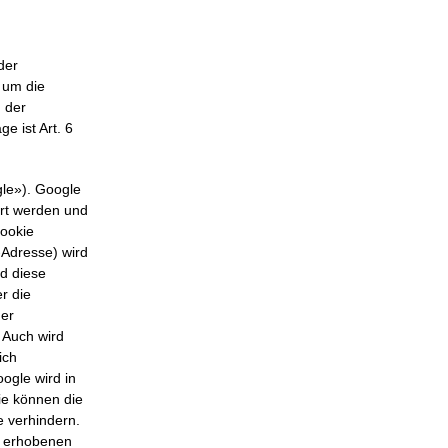
der
 um die
g der
e ist Art. 6
gle»). Google
ert werden und
Cookie
-Adresse) wird
d diese
r die
der
 Auch wird
ich
ogle wird in
ie können die
e verhindern.
e erhobenen