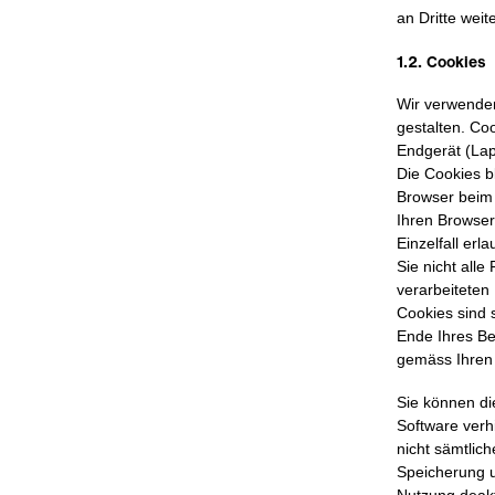
an Dritte wei
1.2. Cookies
Wir verwenden
gestalten. Coo
Endgerät (Lap
Die Cookies b
Browser beim 
Ihren Browser
Einzelfall erl
Sie nicht all
verarbeiteten 
Cookies sind
Ende Ihres Be
gemäss Ihren 
Sie können di
Software verh
nicht sämtlic
Speicherung u
Nutzung deakti