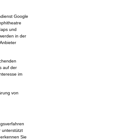
ndienst Google
mphitheatre
Maps und
werden in der
Anbieter
echenden
s auf der
Interesse im
ärung von
ngsverfahren
 unterstützt
, erkennen Sie