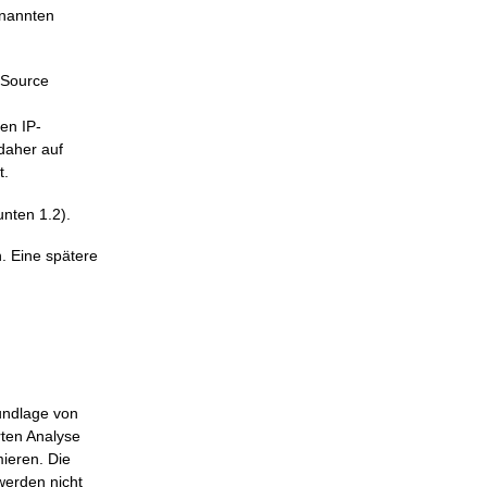
enannten
 Source
en IP-
daher auf
t.
nten 1.2).
. Eine spätere
undlage von
rten Analyse
ieren. Die
werden nicht