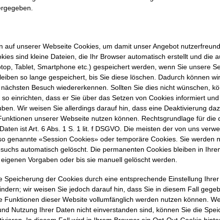
tergegeben.
 auf unserer Webseite Cookies, um damit unser Angebot nutzerfreund
kies sind kleine Dateien, die Ihr Browser automatisch erstellt und die 
top, Tablet, Smartphone etc.) gespeichert werden, wenn Sie unsere S
leiben so lange gespeichert, bis Sie diese löschen. Dadurch können wir
nächsten Besuch wiedererkennen. Sollten Sie dies nicht wünschen, k
 so einrichten, dass er Sie über das Setzen von Cookies informiert und
auben. Wir weisen Sie allerdings darauf hin, dass eine Deaktivierung daz
e Funktionen unserer Webseite nutzen können. Rechtsgrundlage für die
Daten ist Art. 6 Abs. 1 S. 1 lit. f DSGVO. Die meisten der von uns verw
 so genannte «Session Cookies» oder temporäre Cookies. Sie werden
suchs automatisch gelöscht. Die permanenten Cookies bleiben in Ihr
eigenen Vorgaben oder bis sie manuell gelöscht werden.
e Speicherung der Cookies durch eine entsprechende Einstellung Ihrer
indern; wir weisen Sie jedoch darauf hin, dass Sie in diesem Fall gegeb
he Funktionen dieser Website vollumfänglich werden nutzen können. We
nd Nutzung Ihrer Daten nicht einverstanden sind, können Sie die Spe
vieren. In diesem Fall wird in Ihrem Browser ein Opt-Out-Cookie hinter