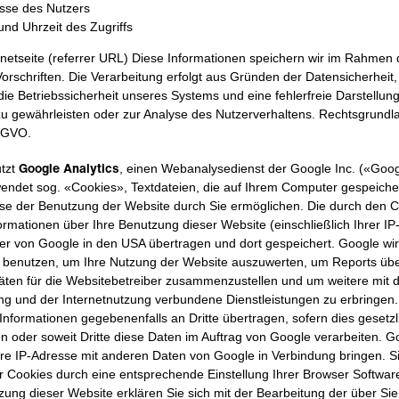
sse des Nutzers
nd Uhrzeit des Zugriffs
rnetseite (referrer URL) Diese Informationen speichern wir im Rahmen 
Vorschriften. Die Verarbeitung erfolgt aus Gründen der Datensicherheit,
 die Betriebssicherheit unseres Systems und eine fehlerfreie Darstellun
zu gewährleisten oder zur Analyse des Nutzerverhaltens. Rechtsgrundlag
DSGVO.
Google Analytics
tzt
, einen Webanalysedienst der Google Inc. («Goo
wendet sog. «Cookies», Textdateien, die auf Ihrem Computer gespeich
yse der Benutzung der Website durch Sie ermöglichen. Die durch den 
ormationen über Ihre Benutzung dieser Website (einschließlich Ihrer IP
er von Google in den USA übertragen und dort gespeichert. Google wir
 benutzen, um Ihre Nutzung der Website auszuwerten, um Reports übe
täten für die Websitebetreiber zusammenzustellen und um weitere mit 
g und der Internetnutzung verbundene Dienstleistungen zu erbringen.
Informationen gegebenenfalls an Dritte übertragen, sofern dies gesetzl
n oder soweit Dritte diese Daten im Auftrag von Google verarbeiten. Go
hre IP-Adresse mit anderen Daten von Google in Verbindung bringen. S
der Cookies durch eine entsprechende Einstellung Ihrer Browser Softwar
zung dieser Website erklären Sie sich mit der Bearbeitung der über Si