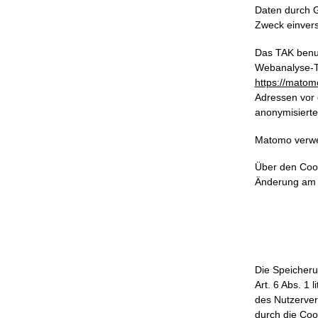
Daten durch G
Zweck einver
Das TAK benu
Webanalyse-To
https://matomo
Adressen vor 
anonymisierte
Matomo verwen
Über den Cook
Änderung am r
Die Speicheru
Art. 6 Abs. 1 
des Nutzerver
durch die Coo