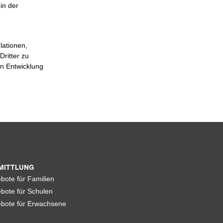
in der
lationen,
Dritter zu
n Entwicklung
MITTLUNG
bote für Familien
bote für Schulen
bote für Erwachsene