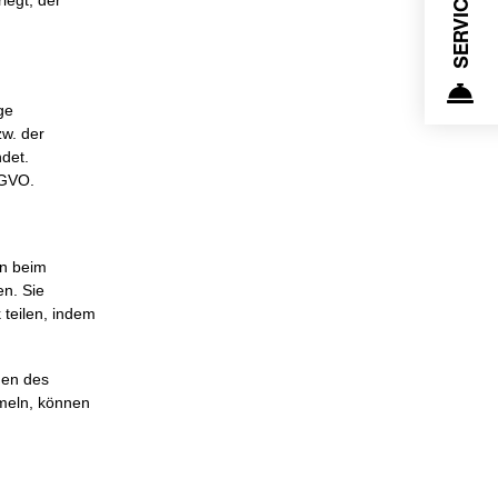
ge
zw. der
det.
SGVO.
en beim
n. Sie
 teilen, indem
nen des
mmeln, können