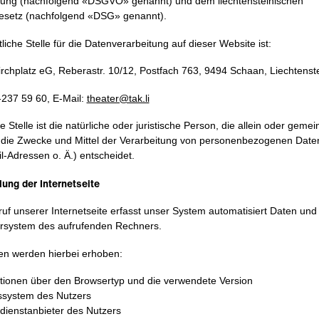
ung (nachfolgend «DSGVO» genannt) und dem liechtensteinischen
esetz (nachfolgend «DSG» genannt).
liche Stelle für die Datenverarbeitung auf dieser Website ist:
rchplatz eG, Reberastr. 10/12, Postfach 763, 9494 Schaan, Liechtenst
-237 59 60, E-Mail:
theater@tak.li
e Stelle ist die natürliche oder juristische Person, die allein oder geme
die Zwecke und Mittel der Verarbeitung von personenbezogenen Daten
-Adressen o. Ä.) entscheidet.
llung der Internetseite
ruf unserer Internetseite erfasst unser System automatisiert Daten und
system des aufrufenden Rechners.
n werden hierbei erhoben:
tionen über den Browsertyp und die verwendete Version
ssystem des Nutzers
tdienstanbieter des Nutzers