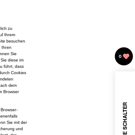
lich zu
auf Ihrem
eite besuchen.
 Ihren
önnen Sie
0
 Sie diese im
u führt, dass
 durch Cookies
endeten
 nach dem
em Browser
SERVICE SCHALTER
 Browser-
enenfalls
nn Sie mit der
icherung und
legt, der