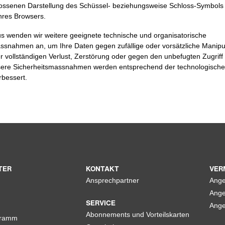
ossenen Darstellung des Schüssel- beziehungsweise Schloss-Symbols 
Ihres Browsers.
s wenden wir weitere geeignete technische und organisatorische
ssnahmen an, um Ihre Daten gegen zufällige oder vorsätzliche Manipu
r vollständigen Verlust, Zerstörung oder gegen den unbefugten Zugriff 
sere Sicherheitsmassnahmen werden entsprechend der technologische
rbessert.
TER
KONTAKT
VER
Ansprechpartner
Ange
Ange
SERVICE
Ange
Abonnements und Vorteilskarten
gramm