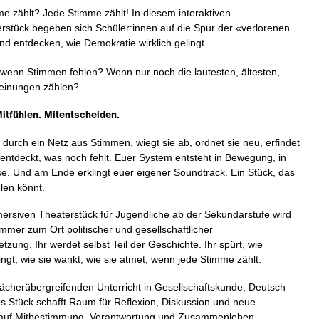
 zählt? Jede Stimme zählt! In diesem interaktiven
stück begeben sich Schüler:innen auf die Spur der «verlorenen
d entdecken, wie Demokratie wirklich gelingt.
 wenn Stimmen fehlen? Wenn nur noch die lautesten, ältesten,
einungen zählen?
itfühlen. Mitentscheiden.
h durch ein Netz aus Stimmen, wiegt sie ab, ordnet sie neu, erfindet
entdeckt, was noch fehlt. Euer System entsteht in Bewegung, in
se. Und am Ende erklingt euer eigener Soundtrack. Ein Stück, das
elen könnt.
ersiven Theaterstück für Jugendliche ab der Sekundarstufe wird
mmer zum Ort politischer und gesellschaftlicher
zung. Ihr werdet selbst Teil der Geschichte. Ihr spürt, wie
ngt, wie sie wankt, wie sie atmet, wenn jede Stimme zählt.
 fächerübergreifenden Unterricht in Gesellschaftskunde, Deutsch
as Stück schafft Raum für Reflexion, Diskussion und neue
 auf Mitbestimmung, Verantwortung und Zusammenleben.