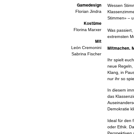
Gamedesign
Wessen Stimme
Florian Jindra
Klassenzimmer
Stimmen» – un
Kostüme
Florina Marxer
Was passiert,
extremsten M
Mit
Mitmachen. M
León Cremonini
Sabrina Fischer
Ihr spielt euc
neue Regeln, 
Klang, in Pau
nur ihr so spi
In diesem imm
das Klassenzi
Auseinanderset
Demokratie kli
Ideal für den
oder Ethik. D
Perspektiven