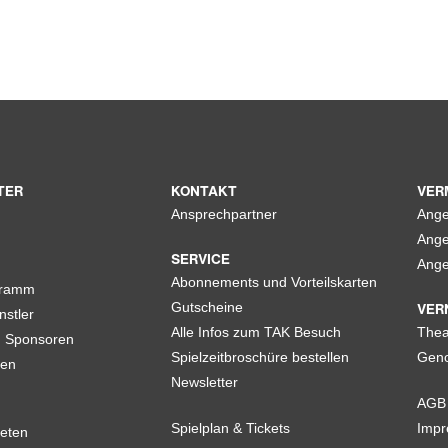
TER
KONTAKT
VER
Ansprechpartner
Ange
Ange
SERVICE
Ange
Abonnements und Vorteilskarten
gramm
VER
Gutscheine
nstler
Alle Infos zum TAK Besuch
Thea
d Sponsoren
Spielzeitbroschüre bestellen
Geno
len
Newsletter
AGB
Spielplan & Tickets
Imp
eten