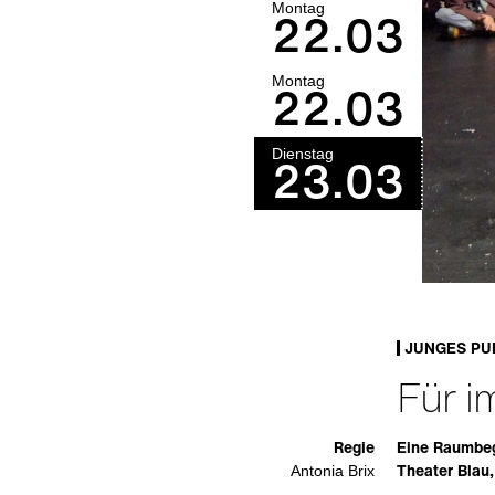
Montag
22.03
Montag
22.03
Dienstag
23.03
JUNGES PU
Für 
Regie
Eine Raumbeg
Theater Blau
Antonia Brix