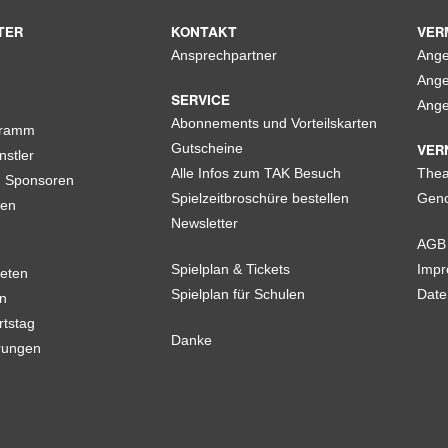
TER
KONTAKT
VER
Ansprechpartner
Ange
Ange
SERVICE
Ange
Abonnements und Vorteilskarten
gramm
VER
Gutscheine
nstler
Alle Infos zum TAK Besuch
Thea
d Sponsoren
Spielzeitbroschüre bestellen
Geno
len
Newsletter
AGB
Spielplan & Tickets
Imp
eten
Spielplan für Schulen
Date
n
rtstag
Danke
rungen