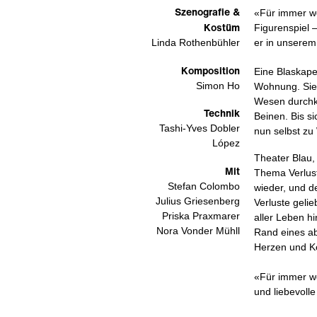
Szenografie &
«Für immer we
Kostüm
Figurenspiel 
er in unserem
Linda Rothenbühler
Komposition
Eine Blaskape
Simon Ho
Wohnung. Sie
Wesen durchkr
Technik
Beinen. Bis si
Tashi-Yves Dobler
nun selbst zu
López
Theater Blau
Mit
Thema Verlust
Stefan Colombo
wieder, und de
Julius Griesenberg
Verluste gelie
Priska Praxmarer
aller Leben h
Nora Vonder Mühll
Rand eines ab
Herzen und K
«Für immer weg
und liebevoll