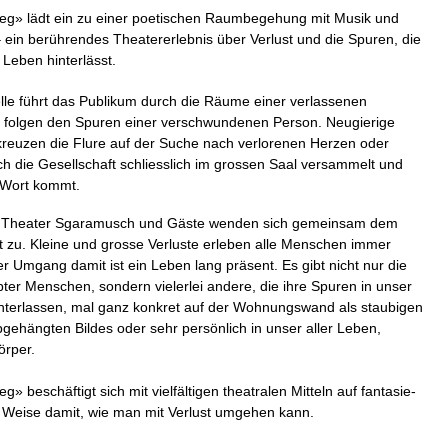
g» lädt ein zu einer poetischen Raumbegehung mit Musik und
– ein berührendes Theatererlebnis über Verlust und die Spuren, die
 Leben hinterlässt.
lle führt das Publikum durch die Räume einer verlassenen
 folgen den Spuren einer verschwundenen Person. Neugierige
euzen die Flure auf der Suche nach verlorenen Herzen oder
ch die Gesellschaft schliesslich im grossen Saal versammelt und
 Wort kommt.
, Theater Sgaramusch und Gäste wenden sich gemeinsam dem
 zu. Kleine und grosse Verluste erleben alle Menschen immer
r Umgang damit ist ein Leben lang präsent. Es gibt nicht nur die
bter Menschen, sondern vielerlei andere, die ihre Spuren in unser
interlassen, mal ganz konkret auf der Wohnungswand als staubigen
gehängten Bildes oder sehr persönlich in unser aller Leben,
örper.
» beschäftigt sich mit vielfältigen theatralen Mitteln auf fantasie-
e Weise damit, wie man mit Verlust umgehen kann.