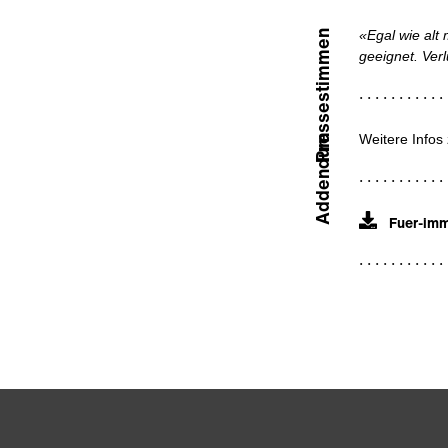
«Egal wie alt
Pressestimmen
geeignet. Verlu
Weitere Info
Addendum
Fuer-imm