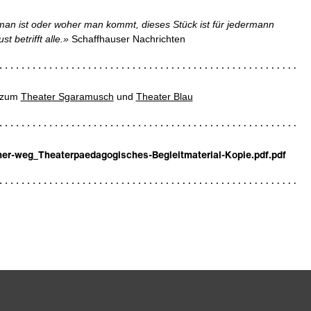
 man ist oder woher man kommt, dieses Stück ist für jedermann
st betrifft alle.»
Schaffhauser Nachrichten
s zum
Theater Sgaramusch
und
Theater Blau
er-weg_Theaterpaedagogisches-Begleitmaterial-Kopie.pdf
.pdf