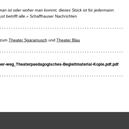
 man ist oder woher man kommt, dieses Stück ist für jedermann
st betrifft alle.»
Schaffhauser Nachrichten
s zum
Theater Sgaramusch
und
Theater Blau
er-weg_Theaterpaedagogisches-Begleitmaterial-Kopie.pdf
.pdf