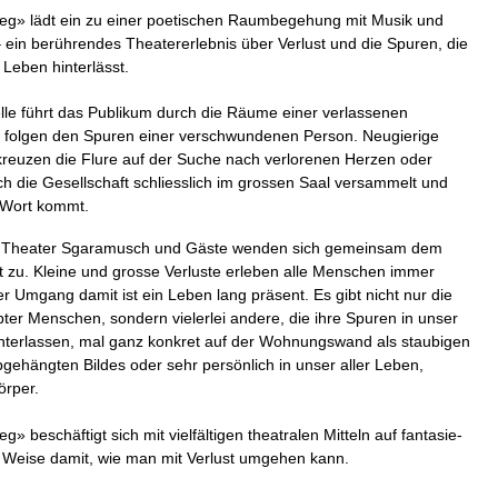
g» lädt ein zu einer poetischen Raumbegehung mit Musik und
– ein berührendes Theatererlebnis über Verlust und die Spuren, die
 Leben hinterlässt.
lle führt das Publikum durch die Räume einer verlassenen
 folgen den Spuren einer verschwundenen Person. Neugierige
euzen die Flure auf der Suche nach verlorenen Herzen oder
ch die Gesellschaft schliesslich im grossen Saal versammelt und
 Wort kommt.
, Theater Sgaramusch und Gäste wenden sich gemeinsam dem
 zu. Kleine und grosse Verluste erleben alle Menschen immer
r Umgang damit ist ein Leben lang präsent. Es gibt nicht nur die
bter Menschen, sondern vielerlei andere, die ihre Spuren in unser
interlassen, mal ganz konkret auf der Wohnungswand als staubigen
gehängten Bildes oder sehr persönlich in unser aller Leben,
örper.
» beschäftigt sich mit vielfältigen theatralen Mitteln auf fantasie-
e Weise damit, wie man mit Verlust umgehen kann.