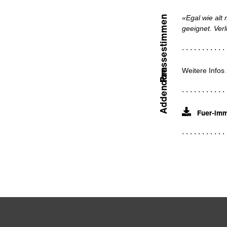
«Egal wie alt
Pressestimmen
geeignet. Verlu
Weitere Info
Addendum
Fuer-imm