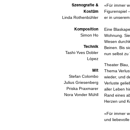
Szenografie &
«Für immer we
Kostüm
Figurenspiel 
er in unserem
Linda Rothenbühler
Komposition
Eine Blaskape
Simon Ho
Wohnung. Sie
Wesen durchkr
Technik
Beinen. Bis si
Tashi-Yves Dobler
nun selbst zu
López
Theater Blau
Mit
Thema Verlust
Stefan Colombo
wieder, und de
Julius Griesenberg
Verluste gelie
Priska Praxmarer
aller Leben h
Nora Vonder Mühll
Rand eines ab
Herzen und K
«Für immer weg
und liebevoll