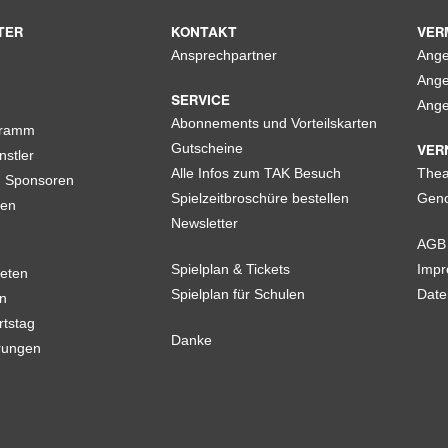
TER
KONTAKT
VER
Ansprechpartner
Ange
Ange
SERVICE
Ange
Abonnements und Vorteilskarten
gramm
VER
Gutscheine
nstler
Alle Infos zum TAK Besuch
Thea
d Sponsoren
Spielzeitbroschüre bestellen
Geno
len
Newsletter
AGB
Spielplan & Tickets
Imp
eten
Spielplan für Schulen
Date
n
rtstag
Danke
rungen