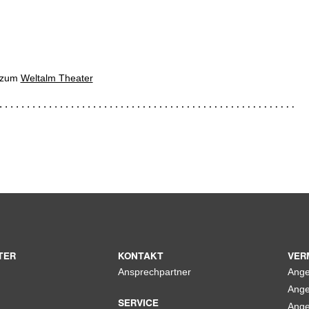
s zum
Weltalm Theater
TER
KONTAKT
VER
Ansprechpartner
Ange
Ange
SERVICE
Ange