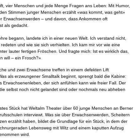
Lift, vier Menschen und jede Menge Fragen ans Leben: Mit Humor,
 den Stimmen junger Menschen erzählt «was kommt, was geht»
r Erwachsenwerden – und davon, dass Ankommen oft
ist als gedacht.
ehre begann, landete ich in einer neuen Welt. Ich verstand nicht,
redeten und wie sie sich verhielten. Ich kam mir vor wie eine
er lauter fertigen Fröschen. Und fragte mich: Ist es wirklich das,
n will – ein Frosch?»
che und zwei Erwachsene treffen in einem defekten Lift
Was als erzwungener Smalltalk beginnt, sprengt bald die Kabine:
s Erwachsenenleben, der sich anfühlen kann wie freier Fall. Der
ie selbst noch nicht gelandet sind oder nochmals neu abheben
stes Stück hat Weltalm Theater über 60 junge Menschen an Berner
erufsschulen interviewt. Was sie über Erwachsenwerden, Scheitern
en erzählt haben, bildet die Grundlage für ein Stück, in dem der
chnurgeraden Lebensweg mit Witz und einem kaputten Aufzug
enommen wird.