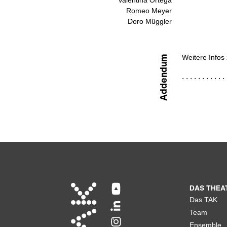
Romeo Meyer
Doro Müggler
Weitere Info
Addendum
DAS THEA
Das TAK
Team
Ensemble