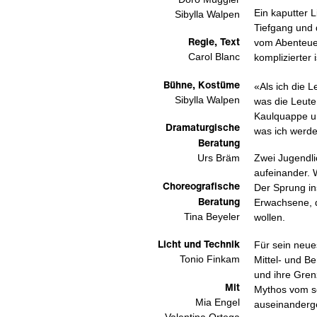
Ein kaputter 
Sibylla Walpen
Tiefgang und
Regie, Text
vom Abenteue
Carol Blanc
komplizierter 
Bühne, Kostüme
«Als ich die L
Sibylla Walpen
was die Leute 
Kaulquappe unt
Dramaturgische
was ich werde
Beratung
Urs Bräm
Zwei Jugendli
aufeinander. 
Choreografische
Der Sprung in
Beratung
Erwachsene, d
Tina Beyeler
wollen.
Licht und Technik
Für sein neue
Tonio Finkam
Mittel- und B
und ihre Grenz
Mit
Mythos vom s
Mia Engel
auseinanderg
Valentina Ortega