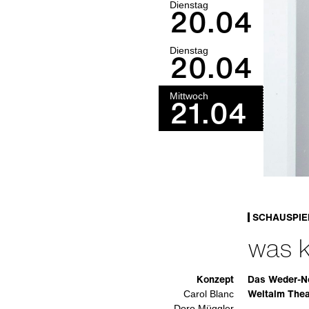
Dienstag
20.04
Dienstag
20.04
Mittwoch
21.04
SCHAUSPIE
was 
Konzept
Das Weder-N
Weltalm Thea
Carol Blanc
Doro Müggler