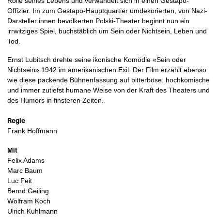
Rolle seines Lebens und verwandelt sich in einen Gestapo-
Offizier. Im zum Gestapo-Hauptquartier umdekorierten, von Nazi-
Darsteller:innen bevölkerten Polski-Theater beginnt nun ein
irrwitziges Spiel, buchstäblich um Sein oder Nichtsein, Leben und
Tod.
Ernst Lubitsch drehte seine ikonische Komödie «Sein oder
Nichtsein» 1942 im amerikanischen Exil. Der Film erzählt ebenso
wie diese packende Bühnenfassung auf bitterböse, hochkomische
und immer zutiefst humane Weise von der Kraft des Theaters und
des Humors in finsteren Zeiten.
Regie
Frank Hoffmann
Mit
Felix Adams
Marc Baum
Luc Feit
Bernd Geiling
Wolfram Koch
Ulrich Kuhlmann