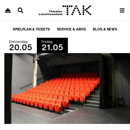
SPIELPLAN & TICKETS
SERVICE & ABOS
BLOG & NEWS
Donnerstag
Freitag
20.05
21.05