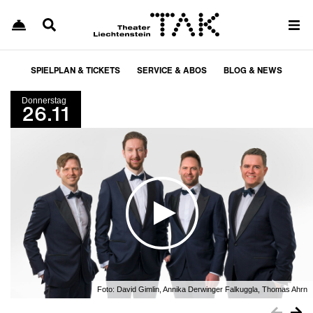
SPIELPLAN & TICKETS
SERVICE & ABOS
BLOG & NEWS
Donnerstag
26.11
Foto:
David Gimlin, Annika Derwinger Falkuggla, Thomas Ahrn