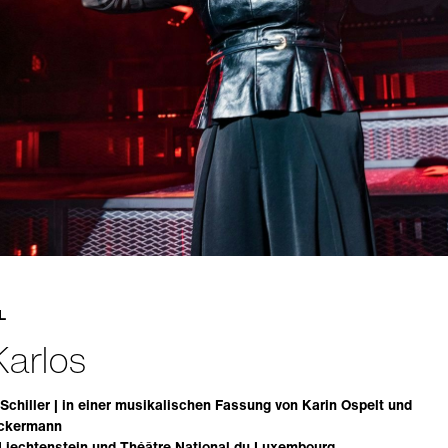
L
arlos
 Schiller | in einer musikalischen Fassung von Karin Ospelt und
ckermann
Liechtenstein und Théâtre National du Luxembourg