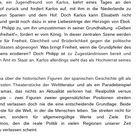
a, ein Jugendfreund von Karlos,
kehrt eines Tages an den
of zurück und fordert Karlos auf, mit ihm in die Niederlande zu
von Spanien und dem Hof. Doch Karlos kann Elisabeth nicht
und gerät noch dazu in eine Liebesintrige der Herzogin von Eboli.
f Philipp zu, um ihn umzustimmen in seiner Grundhaltung: «Geben
reiheit!», fordert er vom König. In dieser zentralen Szene werden
e für Frei
heit, Gleichheit und Brüderlichkeit gegen die politische
 Staates abgewogen.
Was bringt Freiheit, wenn die Grundpfeiler des
ns erodieren? Doch Philipp ist
zu Zugeständnissen bereit und
n Amt im Staat an. Karlos allerdings sieht das als Hochverrat seines
ma über die historischen Figuren der spanischen Geschichte gilt als
ssten Theaterstücke der Weltli
teratur und als ein Paradebeispiel
amas, das nichts an Aktualität verloren hat. Realpolitik versus
topie – zwei Figuren zweier gegensätzlicher Positionen streiten
und verlassen doch nie die eine entscheidende Grundlage: Beide
ste für die Welt, in der die Menschen leben. Sie streiten nicht für
ssen, sondern für allgemeingültige Werte und Ziele. Ein
mos, den die reale Politik in vielen Regionen unserer Zeit
verlassen scheint.