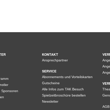
TER
KONTAKT
VER
Ansprechpartner
Ange
Ange
SERVICE
Ange
Abonnements und Vorteilskarten
gramm
VER
Gutscheine
nstler
Alle Infos zum TAK Besuch
Thea
d Sponsoren
Spielzeitbroschüre bestellen
Geno
len
Newsletter
AGB