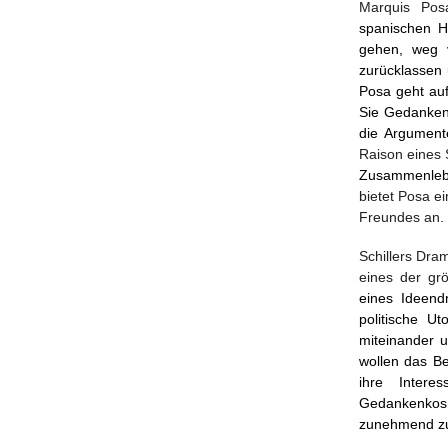
Marquis Pos
spanischen H
gehen, weg 
zurücklassen 
Posa geht au
Sie Gedankenf
die Argument
Raison eines
Zusammenlebe
bietet Posa ei
Freundes an.
Schillers Dra
eines der grö
eines Ideendr
politische U
miteinander 
wollen das Be
ihre Intere
Gedankenkos
zunehmend zu 