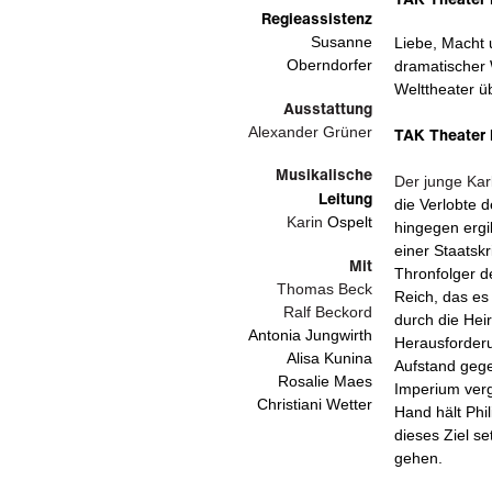
Regieassistenz
Susanne
Liebe, Macht u
Oberndorfer
dramatischer 
Welttheater üb
Ausstattung
Alexander Grüner
TAK Theater 
Musikalische
Der junge Karl
Leitung
die Verlobte 
Karin
Ospelt
hingegen ergib
einer Staatskr
Mit
Thronfolger d
Thomas Beck
Reich, das es
Ralf Beckord
durch die Heir
Antonia Jungwirth
Herausforderu
Alisa Kunina
Aufstand gegen
Rosalie Maes
Imperium verg
Christiani Wetter
Hand hält Phil
dieses Ziel se
gehen.