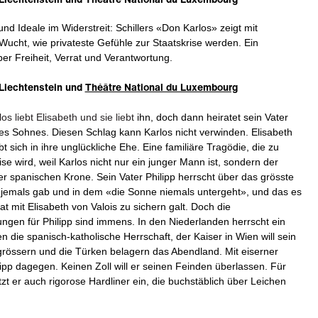
nd Ideale im Widerstreit: Schillers «Don Karlos» zeigt mit
Wucht, wie privateste Gefühle zur Staatskrise werden. Ein
er Freiheit, Verrat und Verantwortung.
Liechtenstein und
Théâtre National du Luxembourg
os liebt Elisabeth und sie liebt
ihn, doch dann heiratet sein Vater
des Sohnes. Diesen Schlag kann Karlos nicht verwinden. Elisabeth
t sich in ihre unglückliche Ehe. Eine familiäre Tragödie, die zu
ise wird, weil Karlos nicht nur ein junger Mann ist, sondern der
er spanischen Krone. Sein Vater Philipp herrscht über das grösste
 jemals gab und in dem «die Sonne niemals untergeht», und das es
at mit Elisabeth von Valois zu sichern galt. Doch die
ngen für Philipp sind immens. In den Niederlanden herrscht ein
 die spanisch-katholische Herrschaft, der Kaiser in Wien will sein
rössern und die Türken belagern das Abendland. Mit eiserner
ipp dagegen. Keinen Zoll will er seinen Feinden überlassen. Für
tzt er auch rigorose Hardliner ein, die buchstäblich über Leichen