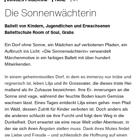
Die Sonnenwächterin
Ballett von Kindern, Jugendlichen und Erwachsenen
Ballettschule Room of Soul, Grabs
Ein Dorf ohne Sonne, ein Mädchen auf verbotenen Pfaden, ein
Aufbruch ins Licht: «Die Sonnenwächterin» verwandelt
Märchenmotive in ein farbiges Ballett mit über hundert
Mitwirkenden.
In einem geheimnisvollen Dorf, in dem es immerzu nur trübe und
regnerisch ist, leben Lilja
und
ihr
Grossvater,
die
dieses
triste
Hei-
matland
als
ihr
Zuhause
bezeichnen.
Ihre
Er- innerungen
an
die
Sonne
sind
vage,
während der feuchte Boden kaum Gemüse
wachsen lässt.
Eines
Tages
entdeckt
Lilja
einen
gehei- men Pfad
im Wald, dessen Zutritt für Kinder verboten ist. Doch anders als
die anderen schluckt sie ihre Furcht und folgt dem Weg
in
die
Dunkelheit.
Dort
erwartet
sie
eine
neue Welt
voller
Abenteuer,
in
der
sie
sich
ihren Ä
ngsten stellen muss. Dank ihres Mutes findet
sie Liebe und Freude – und schliesslich die Hoffnung auf einen