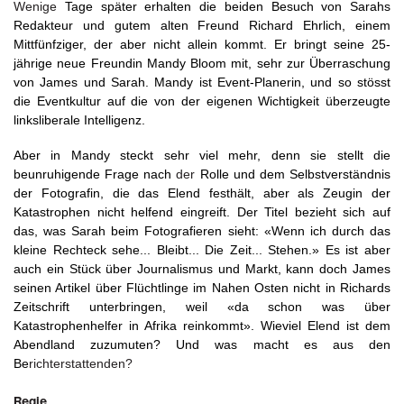
Wenige
Tage
später
erhalten
die
beiden Besuch von Sarahs
Redakteur und gutem alten
Freund
Richard
Ehrlich,
einem
Mittfünfziger, der aber nicht allein kommt. Er bringt seine
25-
jährige
neue
Freundin
Mandy
Bloom mit, sehr zur Überraschung
von James und Sarah. Mandy ist Event-Planerin, und so stösst
die Eventkultur auf die von der eigenen
Wichtigkeit
überzeugte
linksliberale
Intelligenz.
Aber in Mandy steckt sehr viel mehr, denn
sie
stellt
die
beunruhigende
Frage
nach
der
Rolle
und
dem
Selbstverständnis
der
Fotografin,
die
das
Elend
festhält,
aber
als
Zeugin der
Katastrophen nicht helfend eingreift. Der Titel bezieht sich auf
das, was Sarah beim Fotografieren sieht: «Wenn ich durch
das
kleine Rechteck sehe... Bleibt... Die Zeit... Stehen.» Es ist aber
auch ein Stück über Journalismus und Markt, kann doch James
seinen
Artikel
über
Flüchtlinge
im
Nahen
Osten
nicht in Richards
Zeitschrift unterbringen, weil «da schon was über
Katastrophenhelfer in Afrika reinkommt».
Wieviel
Elend
ist
dem
Abendland zuzumuten?
Und
was
macht
es
aus
den
Be
richterstattenden?
Regie