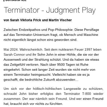
Terminator - Judgment Play
von Sarah Viktoria Frick und Martin Vischer
Zwischen Endzeitpathos und Pop-Philosophie: Diese Persiflage
auf das Terminator-Universum fragt, ob Mensch und Maschine
nicht eigentlich längst schon eins geworden sind.
Mai 2024. Wahrscheinlich. Seit dem nuklearen Feuer 1997 leben
Sarah Connor und
ihr Sohn John in einer Höhle, die sie vor der
Aussenwelt und der Strahlung schützt. Und da haben sie etwas
das Zeitgefühl verloren. Nach über 9500 Tagen ist Ruhe
eingekehrt. Schon
seit
langer
Zeit
wurden
sie
nicht
mehr von
einem
Terminator
heimgesucht.
Vielleicht haben sie es ja
geschafft, die bedrohliche Zukunft abzuwenden…
Um sich vor der höllisch-höhlischen Langeweile zu schützen,
schraubt John bisher erfolglos den Terminator T-800 wieder
zusammen. Der war nämlich sein Freund. Und wer
einen
Freund
hat,
braucht
sich
vor
nichts zu fürchten.