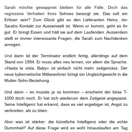
Sarah möchte gewappnet bleiben für alle Fälle. Doch das
regressive Verhalten ihres
Sohnes
besorgt
sie.
Das
soll
ein
Erlöser
sein? Zum Glück gibt es den Lieferanten Heinz,
der
Sarahs
Kontakt
zur
Aussenwelt
ist.
Wenn
er
kommt,
geht
es
ihr
gut.
Er
bringt
Essen
und hält
sie
auf
dem
Laufenden.
Ausserdem
stellt er
immer
interessante
Fragen,
die
Sarah
zum Nachdenken
anregen.
Und
dann
ist
der
Terminator
endlich
fertig, allerdings auf dem
Stand von 1994. Er muss alles neu lernen, vor allem die Sprache.
«Hasta la vista, Baby» ist einfach nicht mehr zeitgemäss. Der
neue kybernetische Mitbewohner bringt ein Ungleichgewicht in die
Mutter-Sohn-Beziehung.
Und dann – es musste ja so kommen – erscheint der böse
T-
1000 doch noch. Er hat sich wiederum dem
Zeitgeist angepasst.
Seine Intelligenz hat erkannt, dass es viel ergiebiger ist, Angst zu
verbreiten, als zu töten.
Aber
was
ist
stärker:
die
künstliche
Intelligenz oder die echte
Dummheit? Auf diese Frage wird es wohl hinauslaufen am Tag