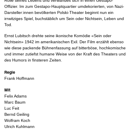
Rolle seines Lebens und verwandelt sich in einen Gestapo-
Offizier. Im zum Gestapo-Hauptquartier umdekorierten, von Nazi-
Darsteller:innen bevölkerten Polski-Theater beginnt nun ein
irrwitziges Spiel, buchstäblich um Sein oder Nichtsein, Leben und
Tod.
Ernst Lubitsch drehte seine ikonische Komödie «Sein oder
Nichtsein» 1942 im amerikanischen Exil. Der Film erzählt ebenso
wie diese packende Bühnenfassung auf bitterböse, hochkomische
und immer zutiefst humane Weise von der Kraft des Theaters und
des Humors in finsteren Zeiten.
Regie
Frank Hoffmann
Mit
Felix Adams
Marc Baum
Luc Feit
Bernd Geiling
Wolfram Koch
Ulrich Kuhlmann