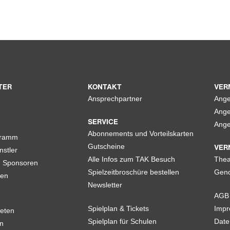
TER
KONTAKT
VER
Ansprechpartner
Ange
Ange
SERVICE
Ange
Abonnements und Vorteilskarten
gramm
VER
Gutscheine
nstler
Alle Infos zum TAK Besuch
Thea
d Sponsoren
Spielzeitbroschüre bestellen
Geno
len
Newsletter
AGB
Spielplan & Tickets
Imp
eten
Spielplan für Schulen
Date
n