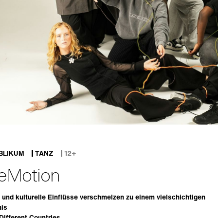
BLIKUM
TANZ
12+
eMotion
 und kulturelle Einflüsse verschmelzen zu einem vielschichtigen
is
Different Countries