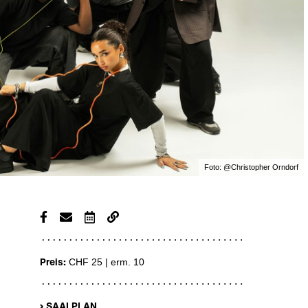
Foto:
@Christopher Orndorf
Preis:
CHF 25 | erm. 10
› SAALPLAN