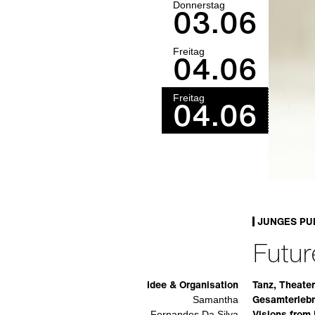
Donnerstag
03.06
Freitag
04.06
Freitag
04.06
JUNGES PU
Futur
Idee & Organisation
Tanz, Theater
Gesamterlebn
Samantha
Visions from 
Fernandes Da Silva