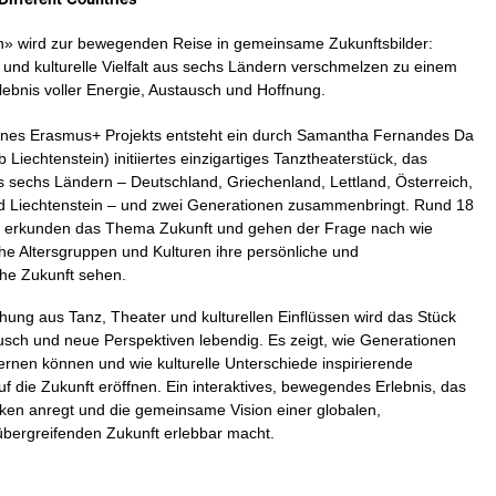
» wird zur bewegenden Reise in gemeinsame Zukunftsbilder:
 und kulturelle Vielfalt aus sechs Ländern verschmelzen zu einem
lebnis voller Energie, Austausch und Hoffnung.
nes Erasmus+ Projekts entsteht ein durch Samantha Fernandes Da
b Liechtenstein) initiiertes einzigartiges Tanztheaterstück, das
sechs Ländern – Deutschland, Griechenland, Lettland, Österreich,
 Liechtenstein – und zwei Generationen zusammenbringt. Rund 18
 erkunden das Thema Zukunft und gehen der Frage nach wie
che Altersgruppen und Kulturen ihre persönliche und
che Zukunft sehen.
chung aus Tanz, Theater und kulturellen Einflüssen wird das Stück
tausch und neue Perspektiven lebendig. Es zeigt, wie Generationen
ernen können und wie kulturelle Unterschiede inspirierende
f die Zukunft eröffnen. Ein interaktives, bewegendes Erlebnis, das
n anregt und die gemeinsame Vision einer globalen,
bergreifenden Zukunft erlebbar macht.