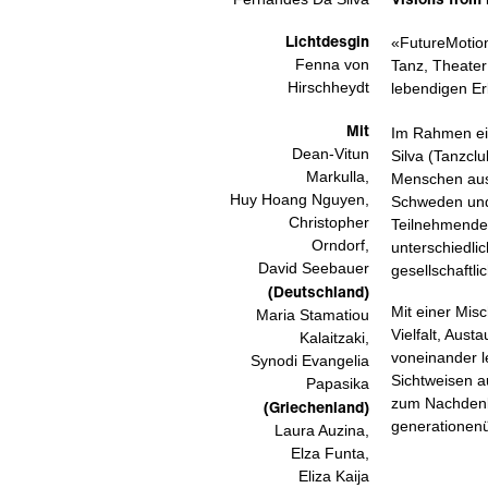
Lichtdesgin
«FutureMotion
Fenna von
Tanz, Theater
Hirschheydt
lebendigen Er
Mit
Im Rahmen ei
Dean-Vitun
Silva (Tanzclu
Markulla,
Menschen aus 
Huy Hoang Nguyen,
Schweden und
Christopher
Teilnehmende
Orndorf,
unterschiedli
David Seebauer
gesellschaftli
(Deutschland)
Mit einer Mis
Maria Stamatiou
Vielfalt, Aus
Kalaitzaki,
voneinander l
Synodi Evangelia
Sichtweisen au
Papasika
zum Nachdenke
(Griechenland)
generationenü
Laura Auzina,
Elza Funta,
Eliza Kaija