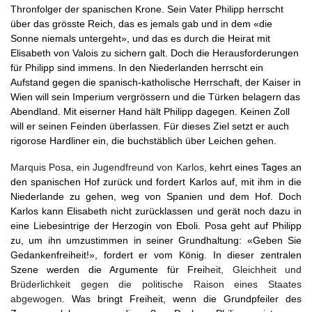
Thronfolger der spanischen Krone. Sein Vater Philipp herrscht
über das grösste Reich, das es jemals gab und in dem «die
Sonne niemals untergeht», und das es durch die Heirat mit
Elisabeth von Valois zu sichern galt. Doch die Herausforderungen
für Philipp sind immens. In den Niederlanden herrscht ein
Aufstand gegen die spanisch-katholische Herrschaft, der Kaiser in
Wien will sein Imperium vergrössern und die Türken belagern das
Abendland. Mit eiserner Hand hält Philipp dagegen. Keinen Zoll
will er seinen Feinden überlassen. Für dieses Ziel setzt er auch
rigorose Hardliner ein, die buchstäblich über Leichen gehen.
Marquis Posa, ein Jugendfreund von Karlos,
kehrt eines Tages an
den spanischen Hof zurück und fordert Karlos auf, mit ihm in die
Niederlande zu gehen, weg von Spanien und dem Hof. Doch
Karlos kann Elisabeth nicht zurücklassen und gerät noch dazu in
eine Liebesintrige der Herzogin von Eboli. Posa geht auf Philipp
zu, um ihn umzustimmen in seiner Grundhaltung: «Geben Sie
Gedankenfreiheit!», fordert er vom König. In dieser zentralen
Szene werden die Argumente für Frei
heit, Gleichheit und
Brüderlichkeit gegen die politische Raison eines Staates
abgewogen.
Was bringt Freiheit, wenn die Grundpfeiler des