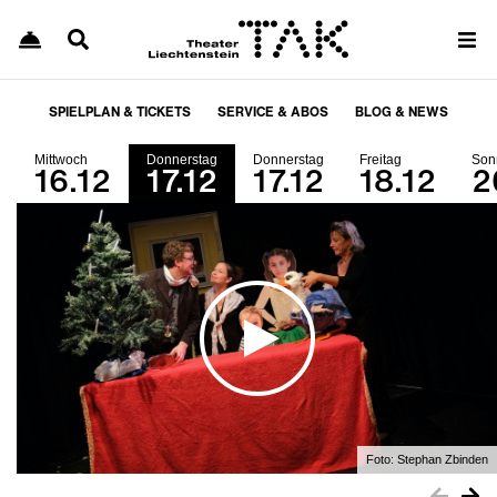
SPIELPLAN & TICKETS
SERVICE & ABOS
BLOG & NEWS
Mittwoch
Donnerstag
Donnerstag
Freitag
Son
16.12
17.12
17.12
18.12
2
Foto:
Stephan Zbinden