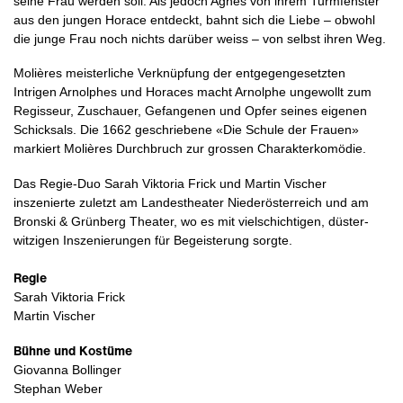
seine Frau werden soll. Als jedoch Agnès von ihrem Turmfenster
aus den jungen Horace entdeckt, bahnt sich die Liebe – obwohl
die junge Frau noch nichts darüber weiss – von selbst ihren Weg.
Molières meisterliche Verknüpfung der entgegengesetzten
Intrigen Arnolphes und Horaces macht Arnolphe ungewollt zum
Regisseur, Zuschauer, Gefangenen und Opfer seines eigenen
Schicksals. Die 1662 geschriebene «Die Schule der Frauen»
markiert Molières Durchbruch zur grossen Charakterkomödie.
Das Regie-Duo Sarah Viktoria Frick und Martin Vischer
inszenierte zuletzt am Landestheater Niederösterreich und am
Bronski & Grünberg Theater, wo es mit vielschichtigen, düster-
witzigen Inszenierungen für Begeisterung sorgte.
Regie
Sarah Viktoria Frick
Martin Vischer
Bühne und Kostüme
Giovanna Bollinger
Stephan Weber