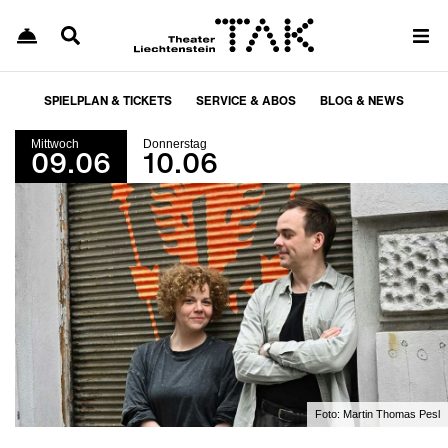
SPIELPLAN & TICKETS
SERVICE & ABOS
BLOG & NEWS
Mittwoch
Donnerstag
09.06
10.06
Foto:
Martin Thomas Pesl