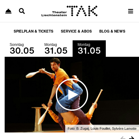
SPIELPLAN & TICKETS
SERVICE & ABOS
BLOG & NEWS
Sonntag
Montag
Montag
30.05
31.05
31.05
Foto:
B. Zugaj, Louis Fouillet, Sylvère Lamotte