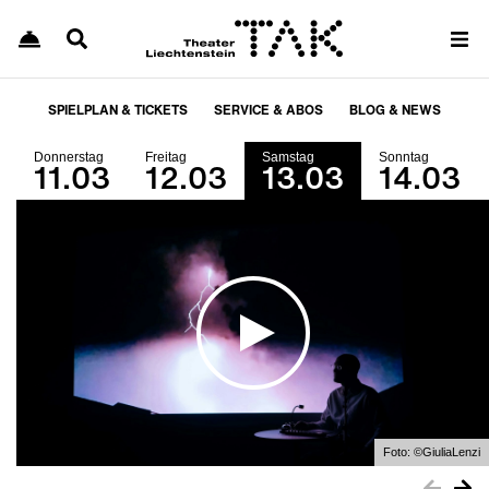
SPIELPLAN & TICKETS
SERVICE & ABOS
BLOG & NEWS
Donnerstag
Freitag
Samstag
Sonntag
11.03
12.03
13.03
14.03
Foto:
©GiuliaLenzi