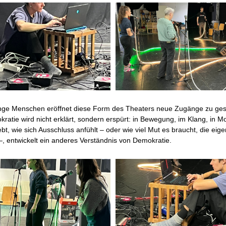
nge Menschen eröffnet diese Form des Theaters neue Zugänge zu gese
ratie wird nicht erklärt, sondern erspürt: in Bewegung, im Klang, in 
lebt, wie sich Ausschluss anfühlt – oder wie viel Mut es braucht, die ei
–, entwickelt ein anderes Verständnis von Demokratie.