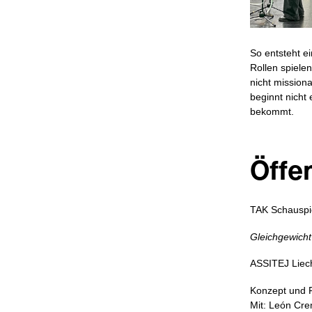
So entsteht e
Rollen spiele
nicht mission
beginnt nicht
bekommt.
Öffe
TAK Schauspi
Gleichgewich
ASSITEJ Liech
Konzept und R
Mit: León Cre