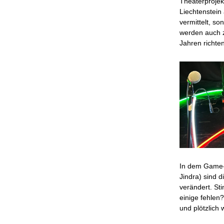
Theaterproje
Liechtenstein 
vermittelt, s
werden auch z
Jahren richten
In dem Game-b
Jindra) sind 
verändert. St
einige fehle
und plötzlich 