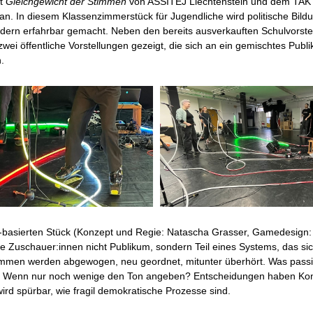
kt
Gleichgewicht der Stimmen
von ASSITEJ Liechtenstein und dem TAK
an. In diesem Klassenzimmerstück für Jugendliche wird politische Bildu
ondern erfahrbar gemacht. Neben den bereits ausverkauften Schulvorste
wei öffentliche Vorstellungen gezeigt, die sich an ein gemischtes Publ
.
asierten Stück (Konzept und Regie: Natascha Grasser, Gamedesign: 
die Zuschauer:innen nicht Publikum, sondern Teil eines Systems, das sic
immen werden abgewogen, neu geordnet, mitunter überhört. Was passi
n? Wenn nur noch wenige den Ton angeben? Entscheidungen haben K
wird spürbar, wie fragil demokratische Prozesse sind.