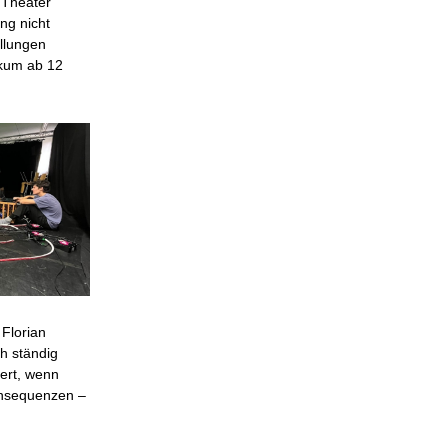
 Theater
ng nicht
llungen
ikum ab 12
Florian
h ständig
ert, wenn
onsequenzen –