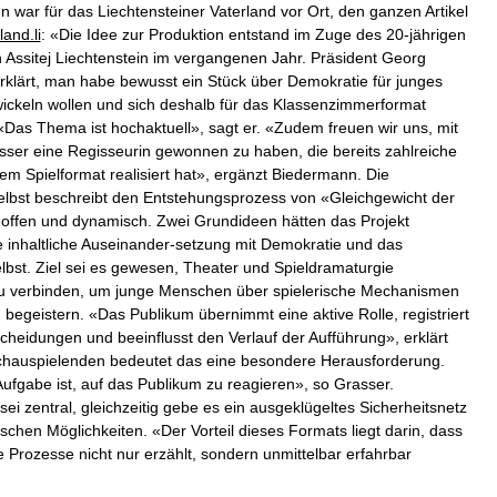
 war für das Liechtensteiner Vaterland vor Ort, den ganzen Artikel
and.li
: «Die Idee zur Produktion entstand im Zuge des 20-jährigen
 Assitej Liechtenstein im vergangenen Jahr. Präsident Georg
klärt, man habe bewusst ein Stück über Demokratie für junges
ickeln wollen und sich deshalb für das Klassenzimmerformat
«Das Thema ist hochaktuell», sagt er. «Zudem freuen wir uns, mit
ser eine Regisseurin gewonnen zu haben, die bereits zahlreiche
em Spielformat realisiert hat», ergänzt Biedermann. Die
elbst beschreibt den Entstehungsprozess von «Gleichgewicht der
offen und dynamisch. Zwei Grundideen hätten das Projekt
e inhaltliche Auseinander-setzung mit Demokratie und das
elbst. Ziel sei es gewesen, Theater und Spieldramaturgie
zu verbinden, um junge Menschen über spielerische Mechanismen
 begeistern. «Das Publikum übernimmt eine aktive Rolle, registriert
ntscheidungen und beeinflusst den Verlauf der Aufführung», erklärt
Schauspielenden bedeutet das eine besondere Herausforderung.
Aufgabe ist, auf das Publikum zu reagieren», so Grasser.
sei zentral, gleichzeitig gebe es ein ausgeklügeltes Sicherheitsnetz
schen Möglichkeiten. «Der Vorteil dieses Formats liegt darin, dass
 Prozesse nicht nur erzählt, sondern unmittelbar erfahrbar