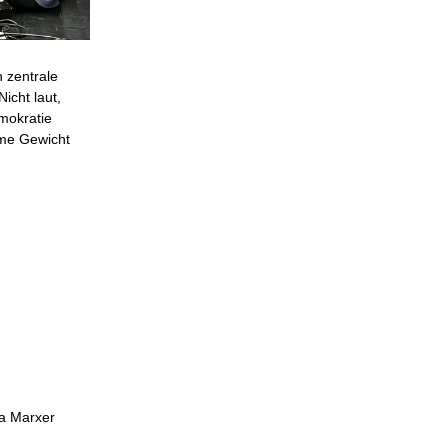
 zentrale
icht laut,
mokratie
mme Gewicht
na Marxer