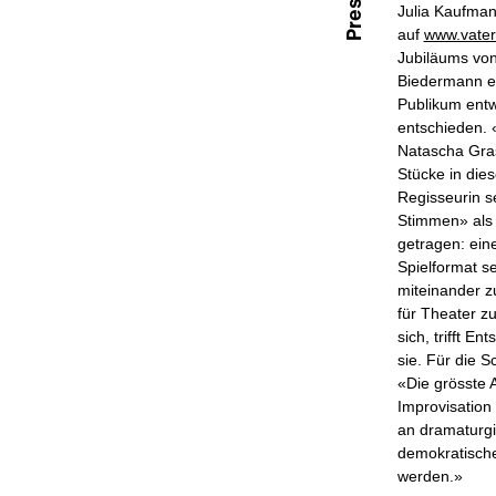
Julia Kaufmann
auf
www.vaterl
Jubiläums von
Biedermann er
Publikum entw
entschieden. 
Natascha Gras
Stücke in dies
Regisseurin s
Stimmen» als 
getragen: ein
Spielformat s
miteinander 
für Theater zu
sich, trifft E
sie. Für die 
«Die grösste 
Improvisation 
an dramaturgi
demokratische
werden.»