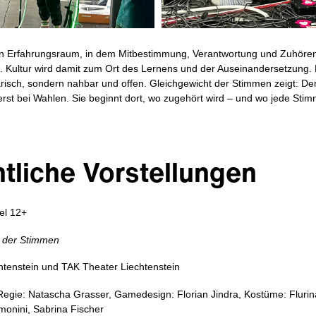
in Erfahrungsraum, in dem Mitbestimmung, Verantwortung und Zuhören
n. Kultur wird damit zum Ort des Lernens und der Auseinandersetzung. N
arisch, sondern nahbar und offen. Gleichgewicht der Stimmen zeigt: De
 erst bei Wahlen. Sie beginnt dort, wo zugehört wird – und wo jede Sti
ntliche Vorstellungen
el 12+
t der Stimmen
tenstein und TAK Theater Liechtenstein
egie: Natascha Grasser, Gamedesign: Florian Jindra, Kostüme: Fluri
monini, Sabrina Fischer