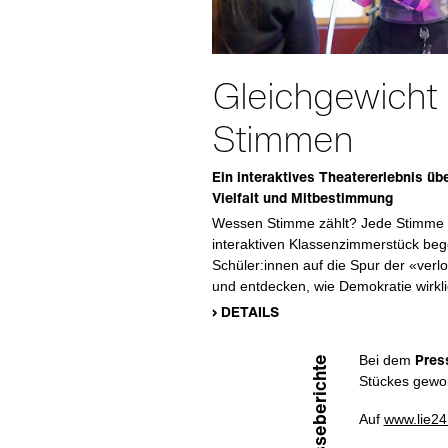
Gleichgewicht 
Stimmen
Ein interaktives Theatererlebnis üb
Vielfalt und Mitbestimmung
Wessen Stimme zählt? Jede Stimme z
interaktiven Klassenzimmerstück beg
Schüler:innen auf die Spur der «ver
und entdecken, wie Demokratie wirkli
› DETAILS
Pres
Bei dem
Presseberichte
Stückes gewo
Auf
www.lie24.