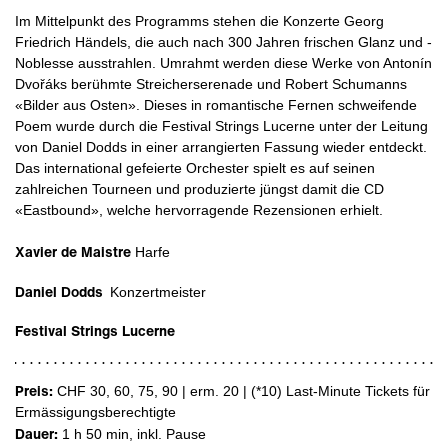
Im Mittelpunkt des Programms stehen die Konzerte Georg
Friedrich Händels, die auch nach 300 Jahren frischen Glanz und ­
Noblesse ausstrahlen. Umrahmt werden diese Werke von Antonín
Dvořáks berühmte Streicherserenade und Robert Schumanns
«Bilder aus Osten». Dieses in romantische Fernen schweifende
Poem wurde durch die Festival Strings Lucerne unter der Leitung
von Daniel Dodds in einer arrangierten Fassung wieder entdeckt.
Das international gefeierte Orchester spielt es auf seinen
zahlreichen Tourneen und produzierte jüngst damit die CD
«Eastbound», welche hervorragende Rezensionen erhielt.
Xavier de Maistre
Harfe
Daniel Dodds
Konzertmeister
Festival Strings Lucerne
Preis:
CHF 30, 60, 75, 90 | erm. 20
|
(*10) Last-Minute Tickets für
Ermässigungsberechtigte
Dauer:
1 h 50 min
, inkl. Pause