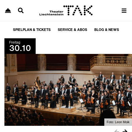
SPIELPLAN & TICKETS
SERVICE & ABOS
BLOG & NEWS
Freitag
30.10
Foto:
Leon Moik