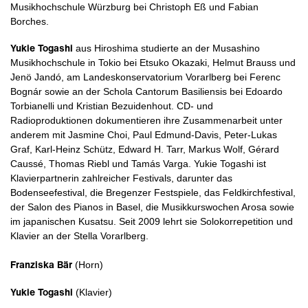
Musikhochschule Würzburg bei Christoph Eß und Fabian
Borches.
Yukie Togashi
aus Hiroshima studierte an der Musashino
Musikhochschule in Tokio bei Etsuko Okazaki, Helmut Brauss und
Jenö Jandó, am Landeskonservatorium Vorarlberg bei Ferenc
Bognár sowie an der Schola Cantorum Basiliensis bei Edoardo
Torbianelli und Kristian Bezuidenhout. CD- und
Radioproduktionen dokumentieren ihre Zusammenarbeit unter
anderem mit Jasmine Choi, Paul Edmund-Davis, Peter-Lukas
Graf, Karl-Heinz Schütz, Edward H. Tarr, Markus Wolf, Gérard
Caussé, Thomas Riebl und Tamás Varga. Yukie Togashi ist
Klavierpartnerin zahlreicher Festivals, darunter das
Bodenseefestival, die Bregenzer Festspiele, das Feldkirchfestival,
der Salon des Pianos in Basel, die Musikkurswochen Arosa sowie
im japanischen Kusatsu. Seit 2009 lehrt sie Solokorrepetition und
Klavier an der Stella Vorarlberg.
Franziska Bär
(Horn)
Yukie Togashi
(Klavier)