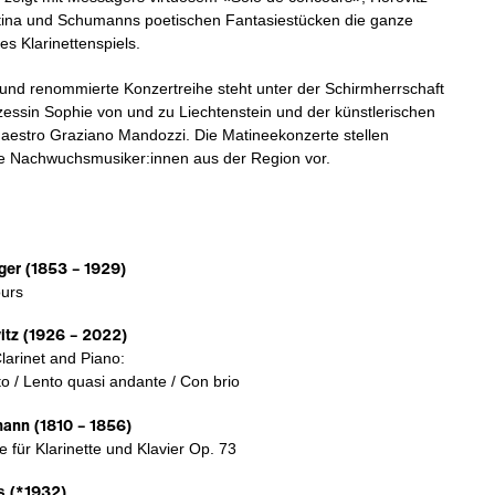
tina und Schumanns poetischen Fantasiestücken die ganze
es Klarinettenspiels.
und renommierte Konzertreihe steht unter der Schirmherrschaft
nzessin Sophie von und zu Liechtenstein und der künstlerischen
aestro Graziano Mandozzi. Die Matineekonzerte stellen
te Nachwuchsmusiker:innen aus der Region vor.
er (1853 – 1929)
urs
itz (1926 – 2022)
larinet and Piano:
o / Lento quasi andante / Con brio
ann (1810 – 1856)
 für Klarinette und Klavier Op. 73
s (*1932)