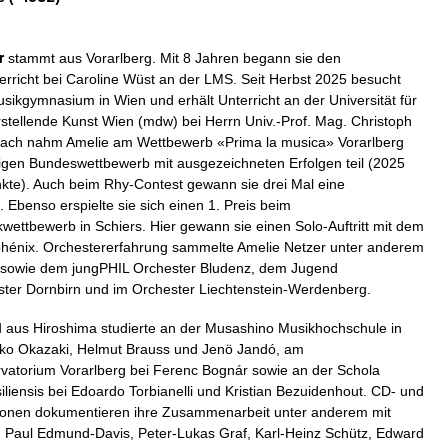
r
stammt aus Vorarlberg. Mit 8 Jahren begann sie den
terricht bei Caroline Wüst an der LMS. Seit Herbst 2025 besucht
sikgymnasium in Wien und erhält Unterricht an der Universität für
stellende Kunst Wien (mdw) bei Herrn Univ.-Prof. Mag. Christoph
fach nahm Amelie am Wettbewerb «Prima la musica» Vorarlberg
igen Bundeswettbewerb mit ausgezeichneten Erfolgen teil (2025
kte). Auch beim Rhy-Contest gewann sie drei Mal eine
 Ebenso erspielte sie sich einen 1. Preis beim
ettbewerb in Schiers. Hier gewann sie einen Solo-Auftritt mit dem
phénix. Orchestererfahrung sammelte Amelie Netzer unter anderem
 sowie dem jungPHIL Orchester Bludenz, dem Jugend
ster Dornbirn und im Orchester Liechtenstein-Werdenberg.
i
aus Hiroshima studierte an der Musashino Musikhochschule in
uko Okazaki, Helmut Brauss und Jenö Jandó, am
atorium Vorarlberg bei Ferenc Bognár sowie an der Schola
liensis bei Edoardo Torbianelli und Kristian Bezuidenhout. CD- und
ionen dokumentieren ihre Zusammenarbeit unter anderem mit
 Paul Edmund-Davis, Peter-Lukas Graf, Karl-Heinz Schütz, Edward