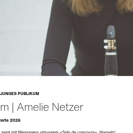
JUNGES PUBLIKUM
m | Amelie Netzer
erte 2026
 zeigt mit Messagers virtuosem «Solo de concours», Horovitz’