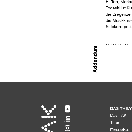
H. Tarr, Mark
Togashi ist Kl
die Bregenzer 
die Musikkurs
Solokorrepetit
Addendum
DAS THEA
Das TAK
Team
Ensemble