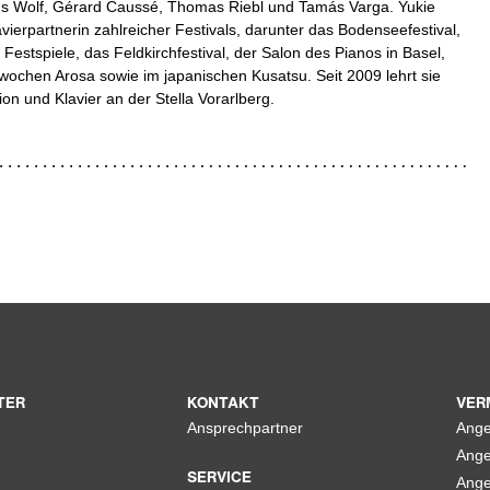
us Wolf, Gérard Caussé, Thomas Riebl und Tamás Varga. Yukie
avierpartnerin zahlreicher Festivals, darunter das Bodenseefestival,
Festspiele, das Feldkirchfestival, der Salon des Pianos in Basel,
wochen Arosa sowie im japanischen Kusatsu. Seit 2009 lehrt sie
ion und Klavier an der Stella Vorarlberg.
TER
KONTAKT
VER
Ansprechpartner
Ange
Ange
SERVICE
Ange