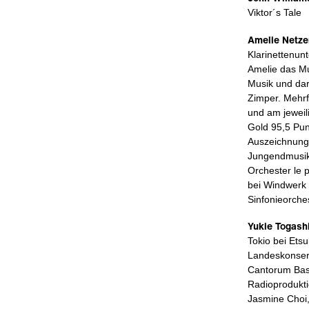
Viktor´s Tale
Amelie Netze
Klarinettenun
Amelie das Mu
Musik und dar
Zimper. Mehr
und am jeweil
Gold 95,5 Pun
Auszeichnung.
Jungendmusikw
Orchester le 
bei Windwerk
Sinfonieorche
Yukie Togash
Tokio bei Ets
Landeskonserv
Cantorum Basi
Radioprodukt
Jasmine Choi,