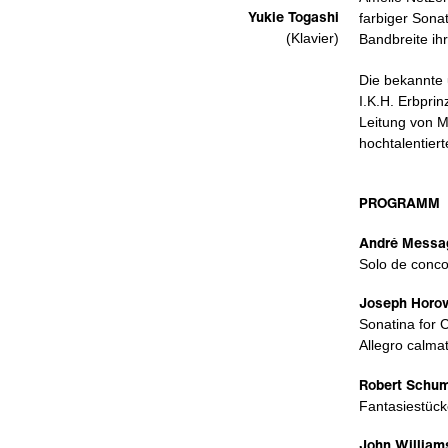
Yukie Togashi
farbiger Sona
(Klavier)
Bandbreite ihr
Die bekannte 
I.K.H. Erbpri
Leitung von M
hochtalentier
PROGRAMM
André Messag
Solo de conco
Joseph Horov
Sonatina for C
Allegro calmat
Robert Schum
Fantasiestücke
John William