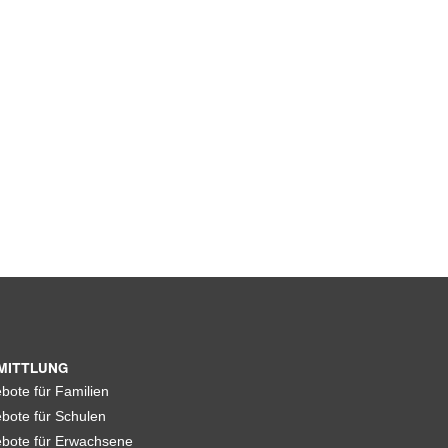
MITTLUNG
bote für Familien
bote für Schulen
bote für Erwachsene