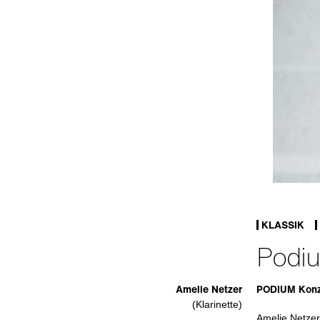
KLASSIK
Podiu
Amelie Netzer
PODIUM Konz
(Klarinette)
Amelie Netzer