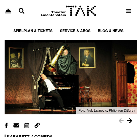
SPIELPLAN & TICKETS
SERVICE & ABOS
BLOG & NEWS
Foto:
Vuk Latinovic, Philip von Ditfurth
KABARETT / COMEDY