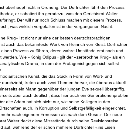
ist überhaupt nicht in Ordnung. Der Dorfrichter führt den Prozess
thodox, er sabotiert ihn geradezu, was den Gerichtsrat Walter
fbringt. Der will nur noch Schluss machen mit diesem Prozess,
och, was wirklich vorgefallen ist in der vergangenen Nacht.
ne Krug» ist nicht nur eine der besten deutschsprachigen
ist auch das bekannteste Werk von Heinrich von Kleist. Dorfrichter
 einen Prozess zu führen, deren wahre Umstände erst nach und
gt werden. Wie «König Ödipus» gilt der «zerbrochne Krug» als ein
 analytisches Drama, in dem der Protagonist gegen sich selbst
s.
ödiantischen Kunst, die das Stück in Form von Wort- und
 durchzieht, treten auch zwei Themen hervor, die überaus aktuell
einerseits ein Mann gegenüber der jungen Eve sexuell übergriffig,
erseits aber auch deutlich, dass hier auch ein Generationenproblem
 Der alte Adam hat sich nicht nur, wie seine Kollegen in den
tschaften auch, in Korruption und Selbstgefälligkeit eingerichtet,
ch mehr nach eigenem Ermessen als nach dem Gesetz. Der neue
srat Walter deckt diese Missstände durch seine Revisionsreise
d auf, während der er schon mehrere Dorfrichter «ins Eisen
.