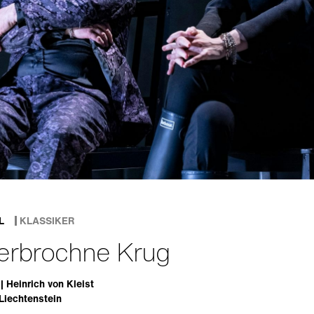
L
KLASSIKER
erbrochne Krug
| Heinrich von Kleist
Liechtenstein