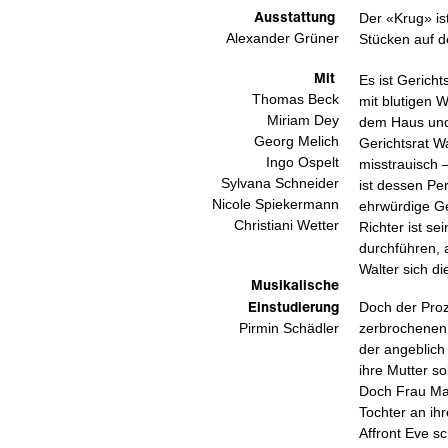
Ausstattung
Der «Krug» is
Alexander Grüner
Stücken auf 
Mit
Es ist Gerich
Thomas Beck
mit blutigen 
Miriam Dey
dem Haus und 
Georg Melich
Gerichtsrat Wa
Ingo Ospelt
misstrauisch
Sylvana Schneider
ist dessen Per
Nicole Spiekermann
ehrwürdige Ge
Christiani Wetter
Richter ist se
durchführen, 
Walter sich 
Musikalische
Einstudierung
Doch der Proze
Pirmin Schädler
zerbrochenen 
der angeblich 
ihre Mutter s
Doch Frau Mar
Tochter an ih
Affront Eve sc