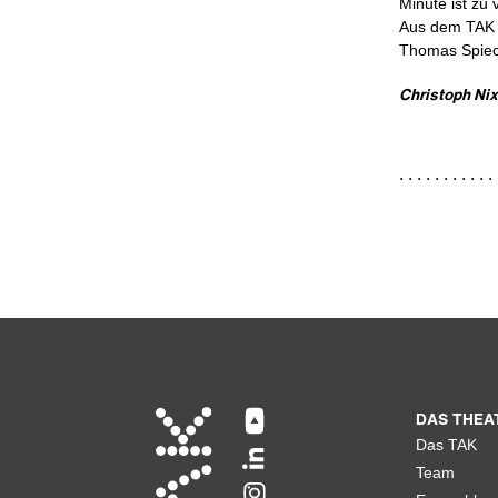
Minute ist zu v
Aus dem TAK L
Thomas Spieck
Christoph Nix
DAS THEA
Das TAK
Team