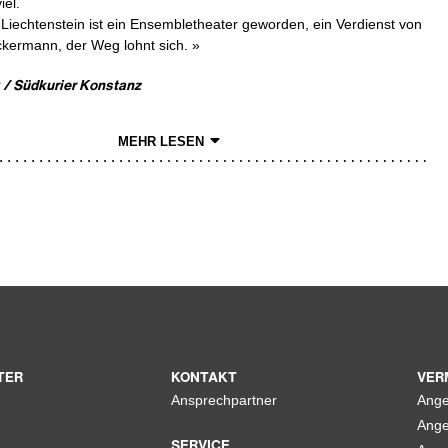
iel.
iechtenstein ist ein Ensembletheater geworden, ein Verdienst von
ermann, der Weg lohnt sich. »
 / Südkurier Konstanz
MEHR LESEN
TER
KONTAKT
VER
Ansprechpartner
Ange
Ange
SERVICE