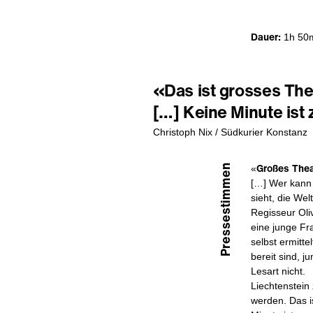
Dauer:
1h 50m
«Das ist grosses Thea
[…] Keine Minute ist z
Christoph Nix / Südkurier Konstanz
Großes Thea
Pressestimmen
«
[…] Wer kann 
sieht, die Welt
Regisseur Oli
eine junge Fr
selbst ermitte
bereit sind, j
Lesart nicht.
Liechtenstein
werden. Das i