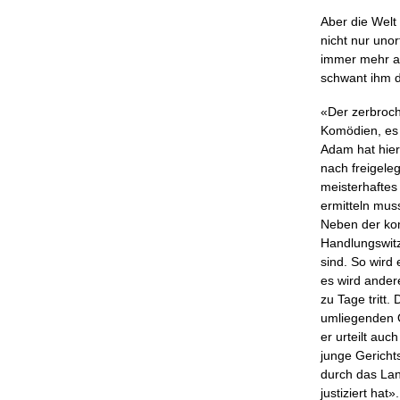
Aber die Welt 
nicht nur unor
immer mehr au
schwant ihm d
«Der zerbroch
Komödien, es 
Adam hat hier
nach freigele
meisterhaftes
ermitteln mus
Neben der kom
Handlungswitz
sind. So wird 
es wird ander
zu Tage tritt.
umliegenden Or
er urteilt au
junge Gericht
durch das Lan
justiziert hat»