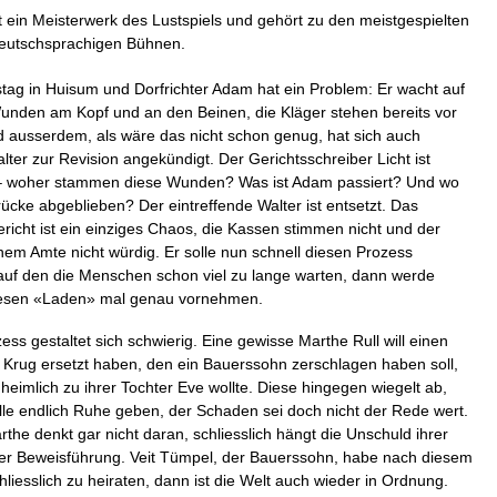
t ein Meisterwerk des Lustspiels und gehört zu den meistgespielten
deutschsprachigen Bühnen.
tstag in Huisum und Dorfrichter Adam hat ein Problem: Er wacht auf
Wunden am Kopf und an den Beinen, die Kläger stehen bereits vor
ausserdem, als wäre das nicht schon genug, hat sich auch
lter zur Revision angekündigt. Der Gerichtsschreiber Licht ist
 – woher stammen diese Wunden? Was ist Adam passiert? Und wo
ücke abgeblieben? Der eintreffende Walter ist entsetzt. Das
richt ist ein einziges Chaos, die Kassen stimmen nicht und der
inem Amte nicht würdig. Er solle nun schnell diesen Prozess
auf den die Menschen schon viel zu lange warten, dann werde
diesen «Laden» mal genau vornehmen.
ss gestaltet sich schwierig. Eine gewisse Marthe Rull will einen
Krug ersetzt haben, den ein Bauerssohn zerschlagen haben soll,
heimlich zu ihrer Tochter Eve wollte. Diese hingegen wiegelt ab,
olle endlich Ruhe geben, der Schaden sei doch nicht der Rede wert.
the denkt gar nicht daran, schliesslich hängt die Unschuld ihrer
rer Beweisführung. Veit Tümpel, der Bauerssohn, habe nach diesem
hliesslich zu heiraten, dann ist die Welt auch wieder in Ordnung.