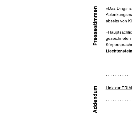
«Das Ding» ist
Pressestimmen
Ablenkungsma
abseits von K
«Hauptsächlic
gezeichneten 
Körpersprache
Liechtenstein
Link zur TRI
Addendum