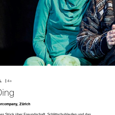
L
4+
Ding
rcompany, Zürich
es Stück über Freundschaft, Schlittschuhlaufen und das