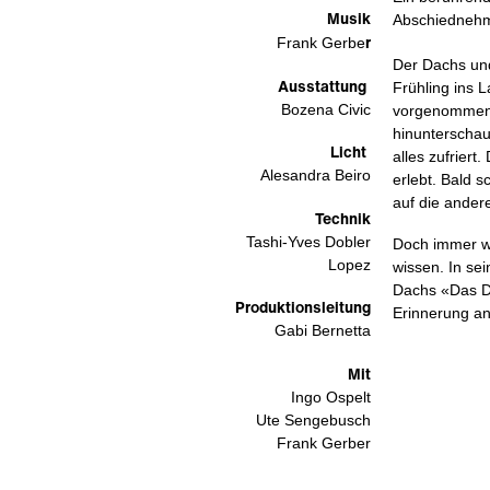
Musik
Abschiednehm
r
Frank Gerbe
Der Dachs und
Ausstattung
Frühling ins L
Bozena Civic
vorgenommen: 
hinunterschau
Licht
alles zufrier
Alesandra Beiro
erlebt. Bald s
auf die ander
Technik
Tashi-Yves Dobler
Doch immer wi
Lopez
wissen. In se
Dachs «Das Di
Produktionsleitung
Erinnerung an
Gabi Bernetta
Mit
Ingo Ospelt
Ute Sengebusch
Frank Gerber