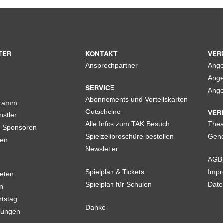
TER
KONTAKT
VER
Ansprechpartner
Ange
Ange
SERVICE
Ange
Abonnements und Vorteilskarten
gramm
VER
Gutscheine
nstler
Alle Infos zum TAK Besuch
Thea
d Sponsoren
Spielzeitbroschüre bestellen
Geno
len
Newsletter
AGB
Spielplan & Tickets
Imp
eten
Spielplan für Schulen
Date
n
rtstag
Danke
rungen