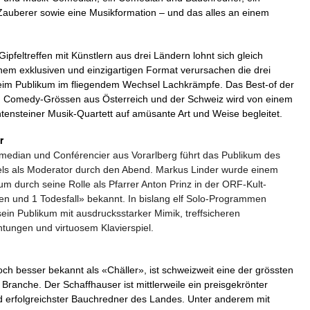
auberer sowie eine Musikformation – und das alles an einem
pfeltreffen mit Künstlern aus drei Ländern lohnt sich gleich
einem exklusiven und einzigartigen Format verursachen die drei
im Publikum im fliegendem Wechsel Lachkrämpfe. Das Best-of der
n Comedy-Grössen aus Österreich und der Schweiz wird von einem
htensteiner Musik-Quartett auf amüsante Art und Weise begleitet.
r
edian und Conférencier aus Vorarlberg führt das Publikum des
ls als Moderator durch den Abend. Markus Linder wurde einem
um durch seine Rolle als Pfarrer Anton Prinz in der ORF-Kult-
en und 1 Todesfall» bekannt. In bislang elf Solo-Programmen
sein Publikum mit ausdrucksstarker Mimik, treffsicheren
tungen und virtuosem Klavierspiel.
och besser bekannt als «Chäller», ist schweizweit eine der grössten
ranche. Der Schaffhauser ist mittlerweile ein preisgekrönter
erfolgreichster Bauchredner des Landes. Unter anderem mit