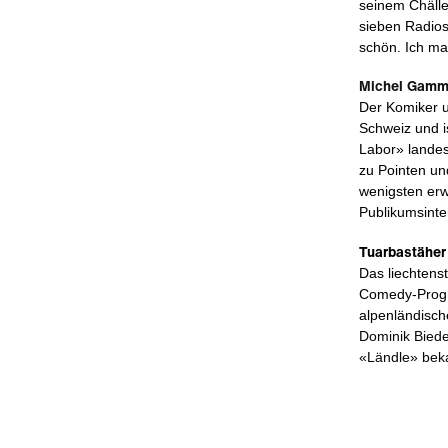
seinem Chäller
sieben Radios
schön. Ich ma
Michel Gamm
Der Komiker u
Schweiz und 
Labor» landes
zu Pointen un
wenigsten erwa
Publikumsinte
Tuarbastäher
Das liechtens
Comedy-Progra
alpenländisch
Dominik Biede
«
Ländle
»
beka