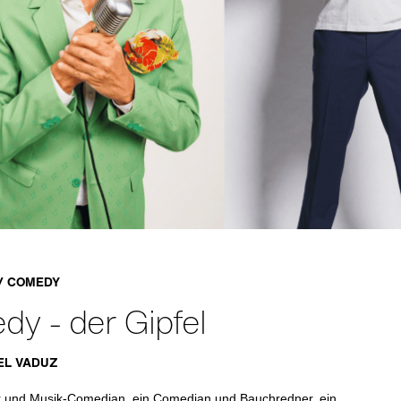
/ COMEDY
y - der Gipfel
EL VADUZ
r und Musik-Comedian, ein Comedian und Bauchredner, ein