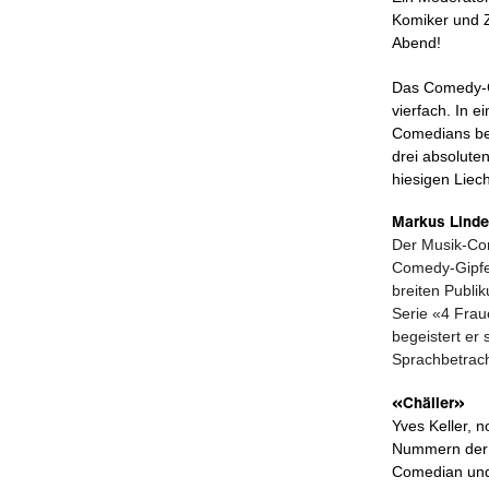
Komiker und Z
Abend!
Das Comedy-Gi
vierfach. In 
Comedians be
drei absolute
hiesigen Liec
Markus Linde
Der Musik-Com
Comedy-Gipfe
breiten Publik
Serie «4 Frau
begeistert er 
Sprachbetrach
«Chäller»
Yves Keller, n
Nummern der B
Comedian und 