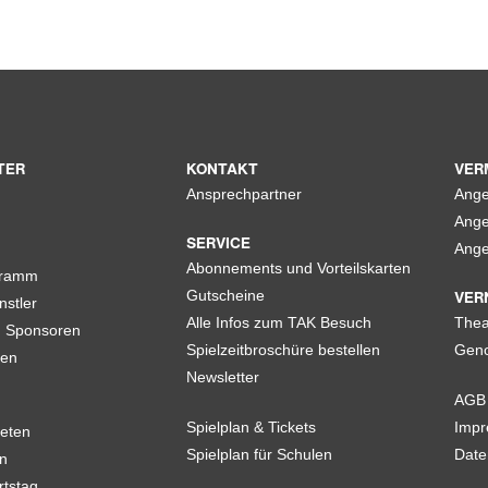
TER
KONTAKT
VER
Ansprechpartner
Ange
Ange
SERVICE
Ange
Abonnements und Vorteilskarten
gramm
VER
Gutscheine
nstler
Alle Infos zum TAK Besuch
Thea
d Sponsoren
Spielzeitbroschüre bestellen
Geno
len
Newsletter
AGB
Spielplan & Tickets
Imp
eten
Spielplan für Schulen
Date
n
rtstag