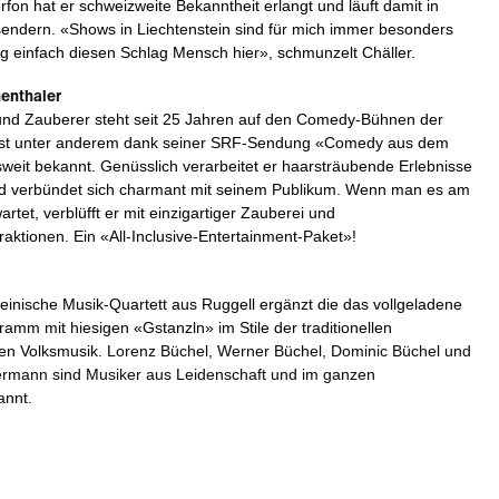
fon hat er schweizweite Bekanntheit erlangt und läuft damit in
endern. «Shows in Liechtenstein sind für mich immer besonders
g einfach diesen Schlag Mensch hier», schmunzelt Chäller.
enthaler
nd Zauberer steht seit 25 Jahren auf den Comedy-Bühnen der
ist unter anderem dank seiner SRF-Sendung «Comedy aus dem
weit bekannt. Genüsslich verarbeitet er haarsträubende Erlebnisse
d verbündet sich charmant mit seinem Publikum. Wenn man es am
rtet, verblüfft er mit einzigartiger Zauberei und
raktionen. Ein «All-Inclusive-Entertainment-Paket»!
teinische Musik-Quartett aus Ruggell ergänzt die das vollgeladene
mm mit hiesigen «Gstanzln» im Stile der traditionellen
en Volksmusik.
Lorenz Büchel, Werner Büchel, Dominic Büchel und
rmann sind Musiker aus Leidenschaft und im ganzen
nnt.