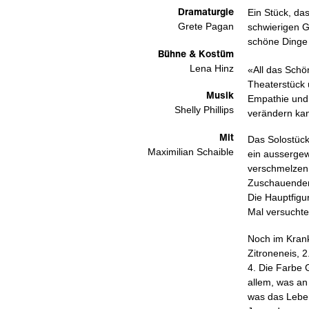
Dramaturgie
Ein Stück, da
Grete Pagan
schwierigen 
schöne Dinge 
Bühne & Kostüm
Lena Hinz
«All das Schö
Theaterstück 
Musik
Empathie und 
Shelly Phillips
verändern ka
Mit
Das Solostück
Maximilian Schaible
ein ausserge
verschmelzen 
Zuschauenden 
Die Hauptfigur
Mal versuchte
Noch im Krank
Zitroneneis, 
4. Die Farbe 
allem, was an 
was das Leben