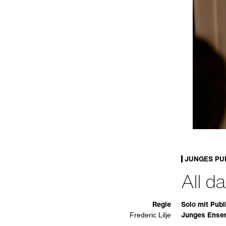
JUNGES PU
All d
Regie
Solo mit Pub
Junges Ensem
Frederic Lilje