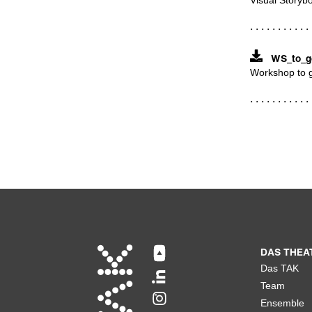
WS_to_go
Workshop to g
DAS THEA
Das TAK
Team
Ensemble