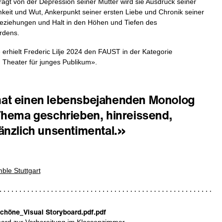
ägt von der Depression seiner Mutter wird sie Ausdruck seiner
keit und Wut, Ankerpunkt seiner ersten Liebe und Chronik seiner
ziehungen und Halt in den Höhen und Tiefen des
rdens.
 erhielt Frederic Lilje 2024 den FAUST in der Kategorie
 Theater für junges Publikum».
at einen lebensbejahenden Monolog
Thema geschrieben, hinreissend,
änzlich unsentimental.»
le Stuttgart
Schöne_Visual Storyboard.pdf
.pdf
oard zur Vorbereitung im Klassenzimmer