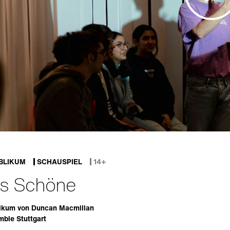
BLIKUM
SCHAUSPIEL
14+
as Schöne
likum von Duncan Macmillan
ble Stuttgart