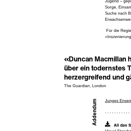
Jugend – gepr
Sorge, Einsam
Suche nach Be
Erwachsenwe
Für die Regie
«Inszenierung
«Duncan Macmillan h
über ein todernstes 
herzergreifend und g
The Guardian, London
Junges Ensemb
Addendum
All das 
Visual Storyb