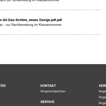
-All-Das-Schöne_neues Design.pdf
.pdf
o - zur Nachbereitung im Klassenzimmer
TER
KONTAKT
VER
Ansprechpartner
Ange
Ange
SERVICE
Ange