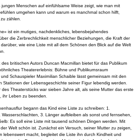
s jungen Menschen auf einfühlsame Weise zeigt, wie man mit
Gefühlen umgehen kann und warum es manchmal schon hilft,
zu zählen.
ne» ist ein mutiges, nachdenkliches, lebensbejahendes
über die Zerbrechlichkeit menschlicher Beziehungen, die Kraft der
darüber, wie eine Liste mit all dem Schönen den Blick auf die Welt
nn.
 des britischen Autors Duncan Macmillan bietet für das Publikum
wöhnliches Theatererlebnis: Bühne und Publikumsraum
und Schauspieler Maximilian Schaible lässt gemeinsam mit den
Stationen der Lebensgeschichte seiner Figur lebendig werden.
 des Theaterstücks war sieben Jahre alt, als seine Mutter das erste
, ihr Leben zu beenden.
enhausflur begann das Kind eine Liste zu schreiben: 1.
2. Wasserschlachten, 3. Länger aufbleiben als sonst und fernsehen,
Gelb: Es soll eine Liste mit tausend schönen Dingen werden. Mit
der Welt schön ist. Zunächst ein Versuch, seiner Mutter zu zeigen,
 lebenswert macht, begleitet die Liste ihn durch Kindheit und