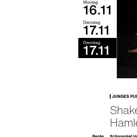
Montag
16.11
Dienstag
17.11
Dienstag
17.11
JUNGES PU
Shake
Haml
Regie
Schauspiel in