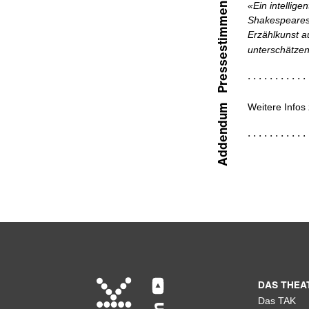
«Ein intellige
Pressestimmen
Shakespeares 
Erzählkunst a
unterschätzen
Weitere Infos
Addendum
DAS THEA
Das TAK