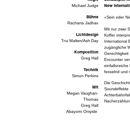
New Internati
Michael Judge
Bühne
«Sein oder Nic
Rachana Jadhav
Mit nur zwei 
Lichtdesign
Koffer interp
Trui Malten/Ash Day
International
zugängliche W
Komposition
Gerechtigkeit
Greg Hall
Encounter ver
einfallsreich
Technik
fesselnd und 
Simon Perkins
Die Geschicht
Mit
Soundeffekte 
Megan Vaughan-
Achterbahnfah
Thomas
Nacherzählung
Greg Hall
Abayomi Oniyide