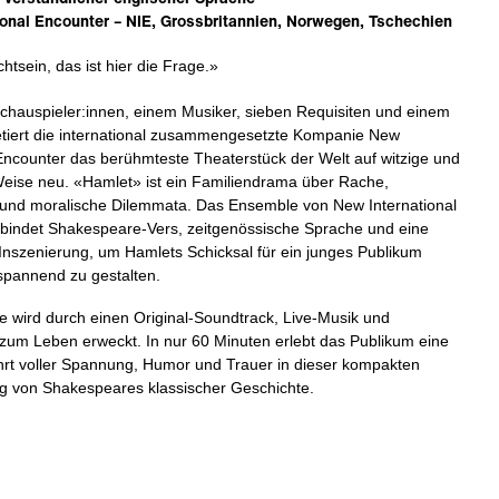
onal Encounter – NIE, Grossbritannien, Norwegen, Tschechien
htsein, das ist hier die Frage.»
Schauspieler:innen, einem Musiker, sieben Requisiten und einem
retiert die international zusammengesetzte Kompanie New
 Encounter das berühmteste Theaterstück der Welt auf witzige und
eise neu. «Hamlet» ist ein Familiendrama über Rache,
 und moralische Dilemmata. Das Ensemble von New International
bindet Shakespeare-Vers, zeitgenössische Sprache und eine
e Inszenierung, um Hamlets Schicksal für ein junges Publikum
spannend zu gestalten.
e wird durch einen Original-Soundtrack, Live-Musik und
zum Leben erweckt. In nur 60 Minuten erlebt das Publikum eine
rt voller Spannung, Humor und Trauer in dieser kompakten
 von Shakespeares klassischer Geschichte.