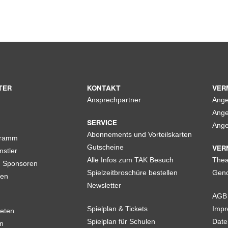
TER
KONTAKT
VER
Ansprechpartner
Ange
Ange
SERVICE
Ange
Abonnements und Vorteilskarten
gramm
VER
Gutscheine
nstler
Alle Infos zum TAK Besuch
Thea
d Sponsoren
Spielzeitbroschüre bestellen
Geno
len
Newsletter
AGB
Spielplan & Tickets
Imp
eten
Spielplan für Schulen
Date
n