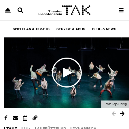
SPIELPLAN & TICKETS
SERVICE & ABOS
BLOG & NEWS
Foto:
Jojo Hartig
TANZ
14+
AUFRÜTTELND
DYNAMISCH