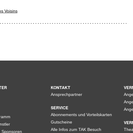
s Voisins
TER
KONTAKT
VER
Ansprechpartner
Ange
Ange
SERVICE
Ange
Abonnements und Vorteilskarten
gramm
VER
Gutscheine
nstler
Alle Infos zum TAK Besuch
Thea
d Sponsoren