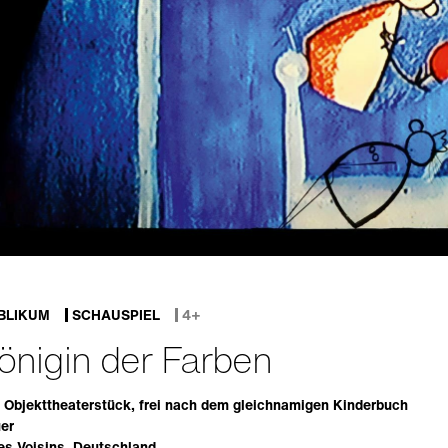
BLIKUM
SCHAUSPIEL
4+
önigin der Farben
 Objekttheaterstück, frei nach dem gleichnamigen Kinderbuch
er
s Voisins, Deutschland