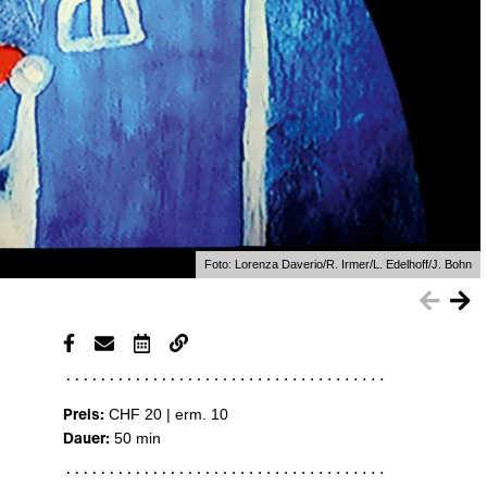
Foto:
Lorenza Daverio/R. Irmer/L. Edelhoff/J. Bohn
Preis:
CHF 20 | erm. 10
Dauer:
50 min