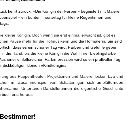
tück kehrt zurück: «Die Königin der Farben» begeistert mit Malerei,
penspiel – ein bunter Theatertag für kleine Regentin­nen und
tags.
ie kleine Königin. Doch wenn sie erst einmal erwacht ist, gibt es
chen Pause mehr für die Hofmusikerin
und die Hofmalerin. Sie sind
ortlich, dass es ein schöner Tag wird. Farben und
Gefühle
geben
e
in
die
Hand,
bis
die kleine Königin die Wahl ihrer Lieblingsfarbe
Aus einer einfallsreichen Farb
impression wird so ein prallvoller Tag
r dickköpfigen kleinen «Kindkönigin».
chung aus Puppentheater, Projektionen und Malerei locken Eva und
chen im Zusammenspiel von Schattenfigur,
sich
aufblätternden
horsamen Untertanen-Darsteller:innen die eigentliche Geschichte
rbuch erst heraus.
r Bestimmer!