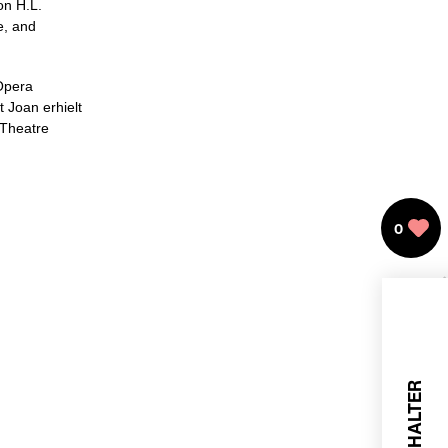
on H.L.
e, and
Opera
 Joan erhielt
 Theatre
0