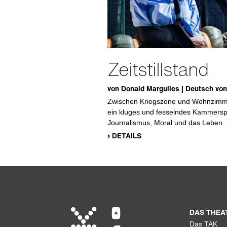
Zeitstillstand
von Donald Margulies | Deutsch vo
Zwischen Kriegszone und Wohnzimmer:
ein kluges und fesselndes Kammersp
Journalismus, Moral und das Leben.
› DETAILS
DAS THEA
Das TAK