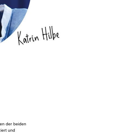
gen der beiden
iert und