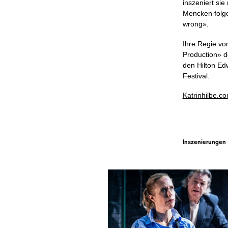
inszeniert si
Mencken folg
wrong
».
Ihre Regie v
Production
»
de
den Hilton Ed
Festival.
Katrinhilbe.c
Inszenierungen