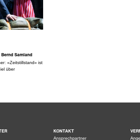
n Bernd Samland
 «Zeitstillstand» ist
iel über
TER
KONTAKT
VER
Ansprechpartner
Ange