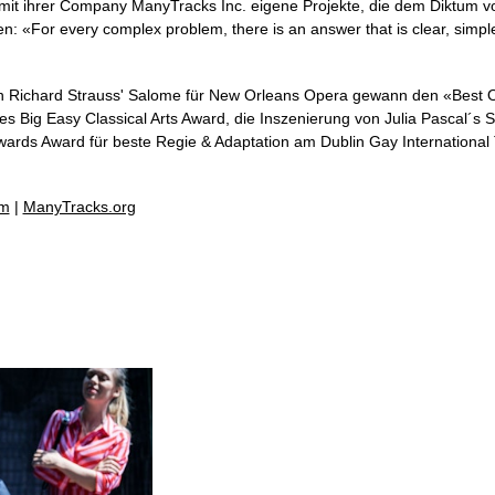
e mit ihrer Company ManyTracks Inc. eigene Projekte, die dem Diktum v
en:
«
For every complex problem, there is an answer that is clear, simpl
on Richard Strauss' Salome für New Orleans Opera gewann den
«
Best 
s Big Easy Classical Arts Award, die Inszenierung von Julia Pascal´s St
wards Award für beste Regie & Adaptation am Dublin Gay International
om
|
ManyTracks.org